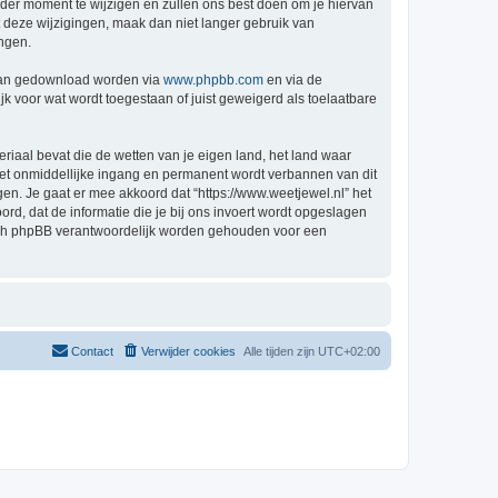
der moment te wijzigen en zullen ons best doen om je hiervan
t deze wijzigingen, maak dan niet langer gebruik van
ingen.
 kan gedownload worden via
www.phpbb.com
en via de
k voor wat wordt toegestaan of juist geweigerd als toelaatbare
eriaal bevat die de wetten van je eigen land, het land waar
 met onmiddellijke ingang en permanent wordt verbannen van dit
n. Je gaat er mee akkoord dat “https://www.weetjewel.nl” het
oord, dat de informatie die je bij ons invoert wordt opgeslagen
 nóch phpBB verantwoordelijk worden gehouden voor een
Contact
Verwijder cookies
Alle tijden zijn
UTC+02:00