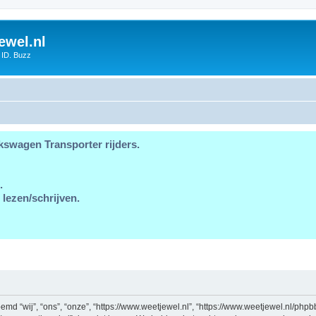
ewel.nl
 ID. Buzz
kswagen Transporter rijders.
.
 lezen/schrijven.
md “wij”, “ons”, “onze”, “https://www.weetjewel.nl”, “https://www.weetjewel.nl/phpb