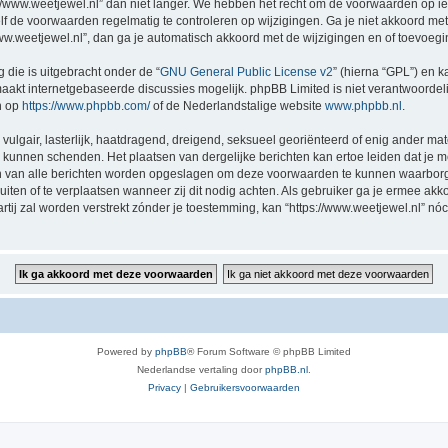
//www.weetjewel.nl” dan niet langer. We hebben het recht om de voorwaarden op ie
zelf de voorwaarden regelmatig te controleren op wijzigingen. Ga je niet akkoord me
/www.weetjewel.nl”, dan ga je automatisch akkoord met de wijzigingen en of toevoeg
 die is uitgebracht onder de “
GNU General Public License v2
” (hierna “GPL”) en
akt internetgebaseerde discussies mogelijk. phpBB Limited is niet verantwoordelij
n op
https://www.phpbb.com/
of de Nederlandstalige website
www.phpbb.nl
.
vulgair, lasterlijk, haatdragend, dreigend, seksueel georiënteerd of enig ander mat
ng kunnen schenden. Het plaatsen van dergelijke berichten kan ertoe leiden dat je
en van alle berichten worden opgeslagen om deze voorwaarden te kunnen waarborge
luiten of te verplaatsen wanneer zij dit nodig achten. Als gebruiker ga je ermee akk
artij zal worden verstrekt zónder je toestemming, kan “https://www.weetjewel.nl”
Powered by
phpBB
® Forum Software © phpBB Limited
Nederlandse vertaling door
phpBB.nl
.
Privacy
|
Gebruikersvoorwaarden