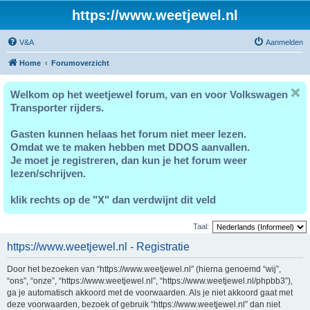
https://www.weetjewel.nl
V&A
Aanmelden
Home
Forumoverzicht
Welkom op het weetjewel forum, van en voor Volkswagen
Transporter rijders.
Gasten kunnen helaas het forum niet meer lezen.
Omdat we te maken hebben met DDOS aanvallen.
Je moet je registreren, dan kun je het forum weer
lezen/schrijven.
klik rechts op de "X" dan verdwijnt dit veld
Taal:
https://www.weetjewel.nl - Registratie
Door het bezoeken van “https://www.weetjewel.nl” (hierna genoemd “wij”,
“ons”, “onze”, “https://www.weetjewel.nl”, “https://www.weetjewel.nl/phpbb3”),
ga je automatisch akkoord met de voorwaarden. Als je niet akkoord gaat met
deze voorwaarden, bezoek of gebruik “https://www.weetjewel.nl” dan niet