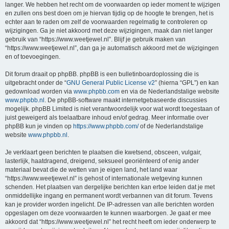
langer. We hebben het recht om de voorwaarden op ieder moment te wijzigen
en zullen ons best doen om je hiervan tijdig op de hoogte te brengen, het is
echter aan te raden om zelf de voorwaarden regelmatig te controleren op
wijzigingen. Ga je niet akkoord met deze wijzigingen, maak dan niet langer
gebruik van “https://www.weetjewel.nl”. Blijf je gebruik maken van
“https://www.weetjewel.nl”, dan ga je automatisch akkoord met de wijzigingen
en of toevoegingen.
Dit forum draait op phpBB. phpBB is een bulletinboardoplossing die is
uitgebracht onder de “
GNU General Public License v2
” (hierna “GPL”) en kan
gedownload worden via
www.phpbb.com
en via de Nederlandstalige website
www.phpbb.nl
. De phpBB-software maakt internetgebaseerde discussies
mogelijk. phpBB Limited is niet verantwoordelijk voor wat wordt toegestaan of
juist geweigerd als toelaatbare inhoud en/of gedrag. Meer informatie over
phpBB kun je vinden op
https://www.phpbb.com/
of de Nederlandstalige
website
www.phpbb.nl
.
Je verklaart geen berichten te plaatsen die kwetsend, obsceen, vulgair,
lasterlijk, haatdragend, dreigend, seksueel georiënteerd of enig ander
materiaal bevat die de wetten van je eigen land, het land waar
“https://www.weetjewel.nl” is gehost of internationale wetgeving kunnen
schenden. Het plaatsen van dergelijke berichten kan ertoe leiden dat je met
onmiddellijke ingang en permanent wordt verbannen van dit forum. Tevens
kan je provider worden ingelicht. De IP-adressen van alle berichten worden
opgeslagen om deze voorwaarden te kunnen waarborgen. Je gaat er mee
akkoord dat “https://www.weetjewel.nl” het recht heeft om ieder onderwerp te