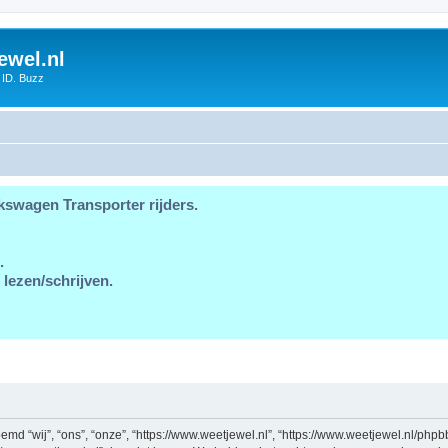
ewel.nl
 ID. Buzz
kswagen Transporter rijders.
.
 lezen/schrijven.
md “wij”, “ons”, “onze”, “https://www.weetjewel.nl”, “https://www.weetjewel.nl/phpb