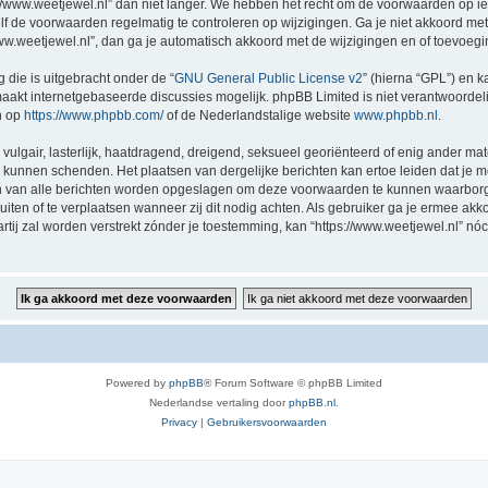
//www.weetjewel.nl” dan niet langer. We hebben het recht om de voorwaarden op ie
zelf de voorwaarden regelmatig te controleren op wijzigingen. Ga je niet akkoord me
/www.weetjewel.nl”, dan ga je automatisch akkoord met de wijzigingen en of toevoeg
 die is uitgebracht onder de “
GNU General Public License v2
” (hierna “GPL”) en
akt internetgebaseerde discussies mogelijk. phpBB Limited is niet verantwoordelij
n op
https://www.phpbb.com/
of de Nederlandstalige website
www.phpbb.nl
.
vulgair, lasterlijk, haatdragend, dreigend, seksueel georiënteerd of enig ander mat
ng kunnen schenden. Het plaatsen van dergelijke berichten kan ertoe leiden dat je
en van alle berichten worden opgeslagen om deze voorwaarden te kunnen waarborge
luiten of te verplaatsen wanneer zij dit nodig achten. Als gebruiker ga je ermee akk
artij zal worden verstrekt zónder je toestemming, kan “https://www.weetjewel.nl”
Powered by
phpBB
® Forum Software © phpBB Limited
Nederlandse vertaling door
phpBB.nl
.
Privacy
|
Gebruikersvoorwaarden