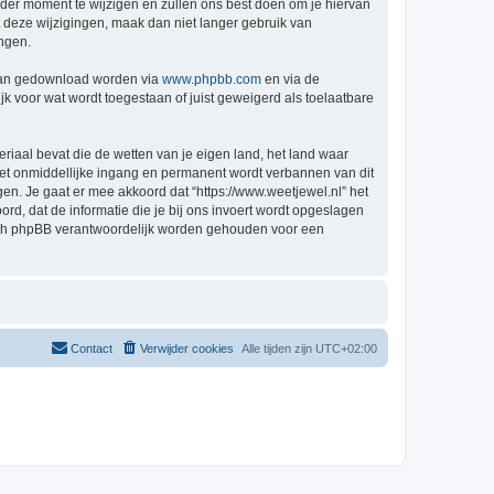
der moment te wijzigen en zullen ons best doen om je hiervan
t deze wijzigingen, maak dan niet langer gebruik van
ingen.
 kan gedownload worden via
www.phpbb.com
en via de
k voor wat wordt toegestaan of juist geweigerd als toelaatbare
eriaal bevat die de wetten van je eigen land, het land waar
 met onmiddellijke ingang en permanent wordt verbannen van dit
n. Je gaat er mee akkoord dat “https://www.weetjewel.nl” het
oord, dat de informatie die je bij ons invoert wordt opgeslagen
 nóch phpBB verantwoordelijk worden gehouden voor een
Contact
Verwijder cookies
Alle tijden zijn
UTC+02:00