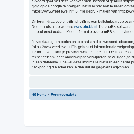
akkoord gaat met deze voorwaarden, bezoek of gebruik “https:
tijdig op de hoogte te brengen, het is echter aan te raden om 
“https://www.weetjewel.nl”. Blijf je gebruik maken van “https:/
Dit forum draait op phpBB. phpBB is een bulletinboardoplossing
Nederlandstalige website
www.phpbb.nl
. De phpBB-software ma
inhoud en/of gedrag. Meer informatie over phpBB kun je vinde
Je verklaart geen berichten te plaatsen die kwetsend, obsceen, 
“https://www.weetjewel.nl” is gehost of internationale wetgevi
forum. Tevens kan je provider worden ingelicht. De IP-adress
recht heeft om ieder onderwerp te verwijderen, te wijzigen, te s
in een database. Hoewel deze informatie niet aan een derde p
hackpoging die ertoe kan leiden dat de gegevens vrijkomen.
Home
Forumoverzicht