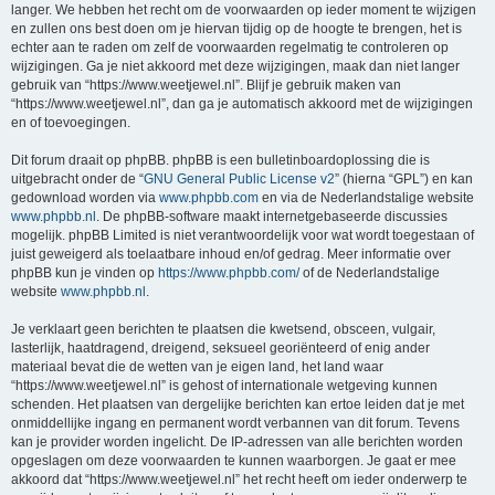
langer. We hebben het recht om de voorwaarden op ieder moment te wijzigen
en zullen ons best doen om je hiervan tijdig op de hoogte te brengen, het is
echter aan te raden om zelf de voorwaarden regelmatig te controleren op
wijzigingen. Ga je niet akkoord met deze wijzigingen, maak dan niet langer
gebruik van “https://www.weetjewel.nl”. Blijf je gebruik maken van
“https://www.weetjewel.nl”, dan ga je automatisch akkoord met de wijzigingen
en of toevoegingen.
Dit forum draait op phpBB. phpBB is een bulletinboardoplossing die is
uitgebracht onder de “
GNU General Public License v2
” (hierna “GPL”) en kan
gedownload worden via
www.phpbb.com
en via de Nederlandstalige website
www.phpbb.nl
. De phpBB-software maakt internetgebaseerde discussies
mogelijk. phpBB Limited is niet verantwoordelijk voor wat wordt toegestaan of
juist geweigerd als toelaatbare inhoud en/of gedrag. Meer informatie over
phpBB kun je vinden op
https://www.phpbb.com/
of de Nederlandstalige
website
www.phpbb.nl
.
Je verklaart geen berichten te plaatsen die kwetsend, obsceen, vulgair,
lasterlijk, haatdragend, dreigend, seksueel georiënteerd of enig ander
materiaal bevat die de wetten van je eigen land, het land waar
“https://www.weetjewel.nl” is gehost of internationale wetgeving kunnen
schenden. Het plaatsen van dergelijke berichten kan ertoe leiden dat je met
onmiddellijke ingang en permanent wordt verbannen van dit forum. Tevens
kan je provider worden ingelicht. De IP-adressen van alle berichten worden
opgeslagen om deze voorwaarden te kunnen waarborgen. Je gaat er mee
akkoord dat “https://www.weetjewel.nl” het recht heeft om ieder onderwerp te