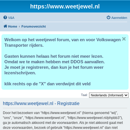
https://www.weetjewel.nl
V&A
Aanmelden
Home
Forumoverzicht
Welkom op het weetjewel forum, van en voor Volkswagen
Transporter rijders.
Gasten kunnen helaas het forum niet meer lezen.
Omdat we te maken hebben met DDOS aanvallen.
Je moet je registreren, dan kun je het forum weer
lezen/schrijven.
klik rechts op de "X" dan verdwijnt dit veld
Taal:
https://www.weetjewel.nl - Registratie
Door het bezoeken van “https://www.weetjewel.nl” (hierna genoemd “wij”,
“ons”, “onze”, “https://www.weetjewel.nl”, “https://www.weetjewel.nl/phpbb3”),
ga je automatisch akkoord met de voorwaarden. Als je niet akkoord gaat met
deze voorwaarden, bezoek of gebruik “https://www.weetjewel.nl” dan niet