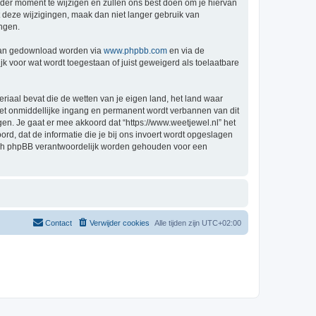
der moment te wijzigen en zullen ons best doen om je hiervan
t deze wijzigingen, maak dan niet langer gebruik van
ingen.
 kan gedownload worden via
www.phpbb.com
en via de
k voor wat wordt toegestaan of juist geweigerd als toelaatbare
eriaal bevat die de wetten van je eigen land, het land waar
 met onmiddellijke ingang en permanent wordt verbannen van dit
n. Je gaat er mee akkoord dat “https://www.weetjewel.nl” het
oord, dat de informatie die je bij ons invoert wordt opgeslagen
 nóch phpBB verantwoordelijk worden gehouden voor een
Contact
Verwijder cookies
Alle tijden zijn
UTC+02:00