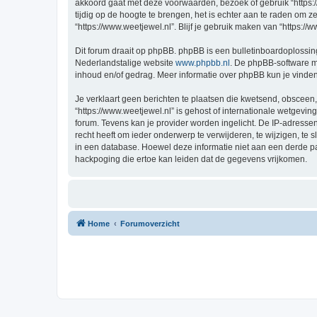
akkoord gaat met deze voorwaarden, bezoek of gebruik “https:
tijdig op de hoogte te brengen, het is echter aan te raden om 
“https://www.weetjewel.nl”. Blijf je gebruik maken van “https:/
Dit forum draait op phpBB. phpBB is een bulletinboardoplossing
Nederlandstalige website
www.phpbb.nl
. De phpBB-software ma
inhoud en/of gedrag. Meer informatie over phpBB kun je vinde
Je verklaart geen berichten te plaatsen die kwetsend, obsceen, 
“https://www.weetjewel.nl” is gehost of internationale wetgevi
forum. Tevens kan je provider worden ingelicht. De IP-adress
recht heeft om ieder onderwerp te verwijderen, te wijzigen, te s
in een database. Hoewel deze informatie niet aan een derde p
hackpoging die ertoe kan leiden dat de gegevens vrijkomen.
Home
Forumoverzicht