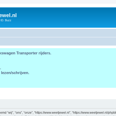
ewel.nl
 ID. Buzz
kswagen Transporter rijders.
.
 lezen/schrijven.
md “wij”, “ons”, “onze”, “https://www.weetjewel.nl”, “https://www.weetjewel.nl/phpb