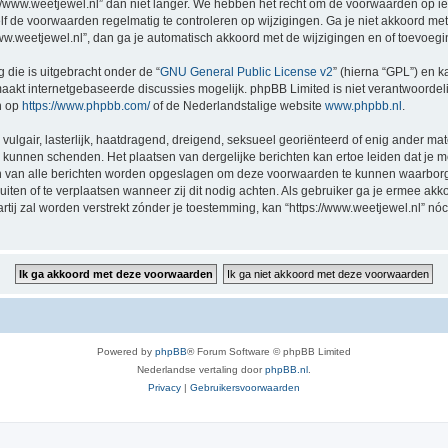
//www.weetjewel.nl” dan niet langer. We hebben het recht om de voorwaarden op ie
zelf de voorwaarden regelmatig te controleren op wijzigingen. Ga je niet akkoord me
/www.weetjewel.nl”, dan ga je automatisch akkoord met de wijzigingen en of toevoeg
 die is uitgebracht onder de “
GNU General Public License v2
” (hierna “GPL”) en
akt internetgebaseerde discussies mogelijk. phpBB Limited is niet verantwoordelij
n op
https://www.phpbb.com/
of de Nederlandstalige website
www.phpbb.nl
.
vulgair, lasterlijk, haatdragend, dreigend, seksueel georiënteerd of enig ander mat
ng kunnen schenden. Het plaatsen van dergelijke berichten kan ertoe leiden dat je
en van alle berichten worden opgeslagen om deze voorwaarden te kunnen waarborge
luiten of te verplaatsen wanneer zij dit nodig achten. Als gebruiker ga je ermee akk
artij zal worden verstrekt zónder je toestemming, kan “https://www.weetjewel.nl”
Powered by
phpBB
® Forum Software © phpBB Limited
Nederlandse vertaling door
phpBB.nl
.
Privacy
|
Gebruikersvoorwaarden