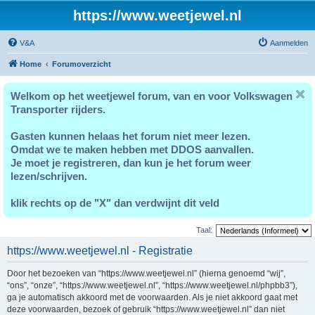
https://www.weetjewel.nl
V&A
Aanmelden
Home
Forumoverzicht
Welkom op het weetjewel forum, van en voor Volkswagen
Transporter rijders.
Gasten kunnen helaas het forum niet meer lezen.
Omdat we te maken hebben met DDOS aanvallen.
Je moet je registreren, dan kun je het forum weer
lezen/schrijven.
klik rechts op de "X" dan verdwijnt dit veld
Taal:
https://www.weetjewel.nl - Registratie
Door het bezoeken van “https://www.weetjewel.nl” (hierna genoemd “wij”,
“ons”, “onze”, “https://www.weetjewel.nl”, “https://www.weetjewel.nl/phpbb3”),
ga je automatisch akkoord met de voorwaarden. Als je niet akkoord gaat met
deze voorwaarden, bezoek of gebruik “https://www.weetjewel.nl” dan niet