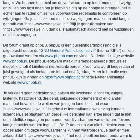
langer. We hebben het recht om de voorwaarden op ieder moment te wijzigen
en zullen ons best doen om je hiervan tijdig op de hoogte te brengen, het is
echter aan te raden om zelf de voorwaarden regelmatig te controleren op
wijzigingen. Ga je niet akkoord met deze wijzigingen, maak dan niet langer
gebruik van “https://www.weetjewel.nl”. Blijf je gebruik maken van
“https://www.weetjewel.nl”, dan ga je automatisch akkoord met de wijzigingen
en of toevoegingen.
Dit forum draait op phpBB. phpBB is een bulletinboardoplossing die is
uitgebracht onder de “
GNU General Public License v2
” (hierna “GPL”) en kan
gedownload worden via
www.phpbb.com
en via de Nederlandstalige website
www.phpbb.nl
. De phpBB-software maakt internetgebaseerde discussies
mogelijk. phpBB Limited is niet verantwoordelijk voor wat wordt toegestaan of
juist geweigerd als toelaatbare inhoud en/of gedrag. Meer informatie over
phpBB kun je vinden op
https://www.phpbb.com/
of de Nederlandstalige
website
www.phpbb.nl
.
Je verklaart geen berichten te plaatsen die kwetsend, obsceen, vulgair,
lasterlijk, haatdragend, dreigend, seksueel georiënteerd of enig ander
materiaal bevat die de wetten van je eigen land, het land waar
“https://www.weetjewel.nl” is gehost of internationale wetgeving kunnen
schenden. Het plaatsen van dergelijke berichten kan ertoe leiden dat je met
onmiddellijke ingang en permanent wordt verbannen van dit forum. Tevens
kan je provider worden ingelicht. De IP-adressen van alle berichten worden
opgeslagen om deze voorwaarden te kunnen waarborgen. Je gaat er mee
akkoord dat “https://www.weetjewel.nl” het recht heeft om ieder onderwerp te