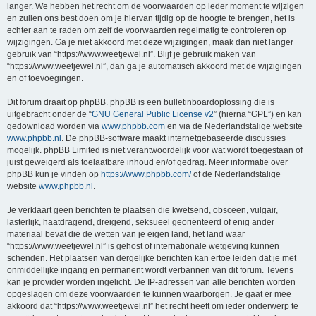
langer. We hebben het recht om de voorwaarden op ieder moment te wijzigen
en zullen ons best doen om je hiervan tijdig op de hoogte te brengen, het is
echter aan te raden om zelf de voorwaarden regelmatig te controleren op
wijzigingen. Ga je niet akkoord met deze wijzigingen, maak dan niet langer
gebruik van “https://www.weetjewel.nl”. Blijf je gebruik maken van
“https://www.weetjewel.nl”, dan ga je automatisch akkoord met de wijzigingen
en of toevoegingen.
Dit forum draait op phpBB. phpBB is een bulletinboardoplossing die is
uitgebracht onder de “
GNU General Public License v2
” (hierna “GPL”) en kan
gedownload worden via
www.phpbb.com
en via de Nederlandstalige website
www.phpbb.nl
. De phpBB-software maakt internetgebaseerde discussies
mogelijk. phpBB Limited is niet verantwoordelijk voor wat wordt toegestaan of
juist geweigerd als toelaatbare inhoud en/of gedrag. Meer informatie over
phpBB kun je vinden op
https://www.phpbb.com/
of de Nederlandstalige
website
www.phpbb.nl
.
Je verklaart geen berichten te plaatsen die kwetsend, obsceen, vulgair,
lasterlijk, haatdragend, dreigend, seksueel georiënteerd of enig ander
materiaal bevat die de wetten van je eigen land, het land waar
“https://www.weetjewel.nl” is gehost of internationale wetgeving kunnen
schenden. Het plaatsen van dergelijke berichten kan ertoe leiden dat je met
onmiddellijke ingang en permanent wordt verbannen van dit forum. Tevens
kan je provider worden ingelicht. De IP-adressen van alle berichten worden
opgeslagen om deze voorwaarden te kunnen waarborgen. Je gaat er mee
akkoord dat “https://www.weetjewel.nl” het recht heeft om ieder onderwerp te