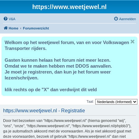
https://www.weetjewel.nl
V&A
Aanmelden
Home
Forumoverzicht
Welkom op het weetjewel forum, van en voor Volkswagen
Transporter rijders.
Gasten kunnen helaas het forum niet meer lezen.
Omdat we te maken hebben met DDOS aanvallen.
Je moet je registreren, dan kun je het forum weer
lezen/schrijven.
klik rechts op de "X" dan verdwijnt dit veld
Taal:
https://www.weetjewel.nl - Registratie
Door het bezoeken van “https://www.weetjewel.nl” (hierna genoemd “wij”,
“ons”, “onze”, “https://www.weetjewel.nl”, “https://www.weetjewel.nl/phpbb3”),
ga je automatisch akkoord met de voorwaarden. Als je niet akkoord gaat met
deze voorwaarden, bezoek of gebruik “https://www.weetjewel.nl” dan niet