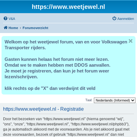
https://www.weetjewel.nl
V&A
Aanmelden
Home
Forumoverzicht
Welkom op het weetjewel forum, van en voor Volkswagen
Transporter rijders.
Gasten kunnen helaas het forum niet meer lezen.
Omdat we te maken hebben met DDOS aanvallen.
Je moet je registreren, dan kun je het forum weer
lezen/schrijven.
klik rechts op de "X" dan verdwijnt dit veld
Taal:
https://www.weetjewel.nl - Registratie
Door het bezoeken van “https://www.weetjewel.nl” (hierna genoemd “wij”,
“ons”, “onze”, “https://www.weetjewel.nl”, “https://www.weetjewel.nl/phpbb3”),
ga je automatisch akkoord met de voorwaarden. Als je niet akkoord gaat met
deze voorwaarden, bezoek of gebruik “https://www.weetjewel.nl” dan niet