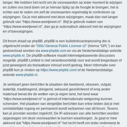
langer. We hebben het recht om de voorwaarden op ieder moment te wijzigen
en zullen ons best doen om je hiervan tijdig op de hoogte te brengen, het is
echter aan te raden om zelf de voorwaarden regelmatig te controleren op
wijzigingen. Ga je niet akkoord met deze wijzigingen, maak dan niet langer
gebruik van “https://www.weetjewel.nl”. Blijf je gebruik maken van
“https://www.weetjewel.nl”, dan ga je automatisch akkoord met de wijzigingen
en of toevoegingen.
Dit forum draait op phpBB. phpBB is een bulletinboardoplossing die is
uitgebracht onder de “
GNU General Public License v2
” (hierna “GPL”) en kan
gedownload worden via
www.phpbb.com
en via de Nederlandstalige website
www.phpbb.nl
. De phpBB-software maakt internetgebaseerde discussies
mogelijk. phpBB Limited is niet verantwoordelijk voor wat wordt toegestaan of
juist geweigerd als toelaatbare inhoud en/of gedrag. Meer informatie over
phpBB kun je vinden op
https://www.phpbb.com/
of de Nederlandstalige
website
www.phpbb.nl
.
Je verklaart geen berichten te plaatsen die kwetsend, obsceen, vulgair,
lasterlijk, haatdragend, dreigend, seksueel georiënteerd of enig ander
materiaal bevat die de wetten van je eigen land, het land waar
“https://www.weetjewel.nl” is gehost of internationale wetgeving kunnen
schenden. Het plaatsen van dergelijke berichten kan ertoe leiden dat je met
onmiddellijke ingang en permanent wordt verbannen van dit forum. Tevens
kan je provider worden ingelicht. De IP-adressen van alle berichten worden
opgeslagen om deze voorwaarden te kunnen waarborgen. Je gaat er mee
akkoord dat “https://www.weetjewel.nl” het recht heeft om ieder onderwerp te