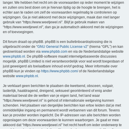
langer. We hebben het recht om de voorwaarden op ieder moment te wijzigen
en zullen ons best doen om je hiervan tijdig op de hoogte te brengen, het is
echter aan te raden om zelf de voorwaarden regelmatig te controleren op
wijzigingen. Ga je niet akkoord met deze wijzigingen, maak dan niet langer
gebruik van “https://www.weetjewel.nl”. Blijf je gebruik maken van
“https://www.weetjewel.nl”, dan ga je automatisch akkoord met de wijzigingen
en of toevoegingen.
Dit forum draait op phpBB. phpBB is een bulletinboardoplossing die is
uitgebracht onder de “
GNU General Public License v2
” (hierna “GPL”) en kan
gedownload worden via
www.phpbb.com
en via de Nederlandstalige website
www.phpbb.nl
. De phpBB-software maakt internetgebaseerde discussies
mogelijk. phpBB Limited is niet verantwoordelijk voor wat wordt toegestaan of
juist geweigerd als toelaatbare inhoud en/of gedrag. Meer informatie over
phpBB kun je vinden op
https://www.phpbb.com/
of de Nederlandstalige
website
www.phpbb.nl
.
Je verklaart geen berichten te plaatsen die kwetsend, obsceen, vulgair,
lasterlijk, haatdragend, dreigend, seksueel georiënteerd of enig ander
materiaal bevat die de wetten van je eigen land, het land waar
“https://www.weetjewel.nl” is gehost of internationale wetgeving kunnen
schenden. Het plaatsen van dergelijke berichten kan ertoe leiden dat je met
onmiddellijke ingang en permanent wordt verbannen van dit forum. Tevens
kan je provider worden ingelicht. De IP-adressen van alle berichten worden
opgeslagen om deze voorwaarden te kunnen waarborgen. Je gaat er mee
akkoord dat “https://www.weetjewel.nl” het recht heeft om ieder onderwerp te