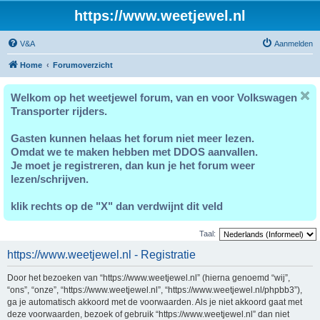
https://www.weetjewel.nl
V&A
Aanmelden
Home
Forumoverzicht
Welkom op het weetjewel forum, van en voor Volkswagen
Transporter rijders.
Gasten kunnen helaas het forum niet meer lezen.
Omdat we te maken hebben met DDOS aanvallen.
Je moet je registreren, dan kun je het forum weer
lezen/schrijven.
klik rechts op de "X" dan verdwijnt dit veld
Taal:
https://www.weetjewel.nl - Registratie
Door het bezoeken van “https://www.weetjewel.nl” (hierna genoemd “wij”,
“ons”, “onze”, “https://www.weetjewel.nl”, “https://www.weetjewel.nl/phpbb3”),
ga je automatisch akkoord met de voorwaarden. Als je niet akkoord gaat met
deze voorwaarden, bezoek of gebruik “https://www.weetjewel.nl” dan niet