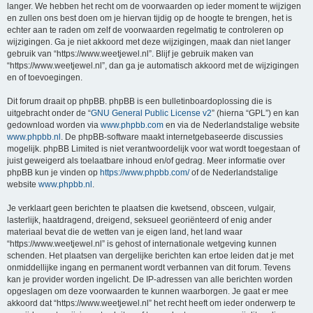
langer. We hebben het recht om de voorwaarden op ieder moment te wijzigen
en zullen ons best doen om je hiervan tijdig op de hoogte te brengen, het is
echter aan te raden om zelf de voorwaarden regelmatig te controleren op
wijzigingen. Ga je niet akkoord met deze wijzigingen, maak dan niet langer
gebruik van “https://www.weetjewel.nl”. Blijf je gebruik maken van
“https://www.weetjewel.nl”, dan ga je automatisch akkoord met de wijzigingen
en of toevoegingen.
Dit forum draait op phpBB. phpBB is een bulletinboardoplossing die is
uitgebracht onder de “
GNU General Public License v2
” (hierna “GPL”) en kan
gedownload worden via
www.phpbb.com
en via de Nederlandstalige website
www.phpbb.nl
. De phpBB-software maakt internetgebaseerde discussies
mogelijk. phpBB Limited is niet verantwoordelijk voor wat wordt toegestaan of
juist geweigerd als toelaatbare inhoud en/of gedrag. Meer informatie over
phpBB kun je vinden op
https://www.phpbb.com/
of de Nederlandstalige
website
www.phpbb.nl
.
Je verklaart geen berichten te plaatsen die kwetsend, obsceen, vulgair,
lasterlijk, haatdragend, dreigend, seksueel georiënteerd of enig ander
materiaal bevat die de wetten van je eigen land, het land waar
“https://www.weetjewel.nl” is gehost of internationale wetgeving kunnen
schenden. Het plaatsen van dergelijke berichten kan ertoe leiden dat je met
onmiddellijke ingang en permanent wordt verbannen van dit forum. Tevens
kan je provider worden ingelicht. De IP-adressen van alle berichten worden
opgeslagen om deze voorwaarden te kunnen waarborgen. Je gaat er mee
akkoord dat “https://www.weetjewel.nl” het recht heeft om ieder onderwerp te