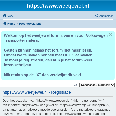
https://www.weetjewel.nl
V&A
Aanmelden
Home
Forumoverzicht
Welkom op het weetjewel forum, van en voor Volkswagen
Transporter rijders.
Gasten kunnen helaas het forum niet meer lezen.
Omdat we te maken hebben met DDOS aanvallen.
Je moet je registreren, dan kun je het forum weer
lezen/schrijven.
klik rechts op de "X" dan verdwijnt dit veld
Taal:
https://www.weetjewel.nl - Registratie
Door het bezoeken van “https://www.weetjewel.nl” (hierna genoemd “wij”,
“ons”, “onze”, “https://www.weetjewel.nl”, “https://www.weetjewel.nl/phpbb3”),
ga je automatisch akkoord met de voorwaarden. Als je niet akkoord gaat met
deze voorwaarden, bezoek of gebruik “https://www.weetjewel.nl” dan niet