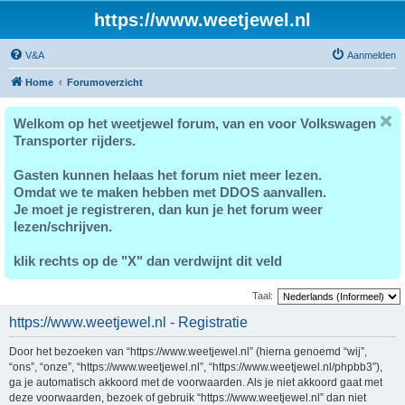
https://www.weetjewel.nl
V&A
Aanmelden
Home
Forumoverzicht
Welkom op het weetjewel forum, van en voor Volkswagen
Transporter rijders.
Gasten kunnen helaas het forum niet meer lezen.
Omdat we te maken hebben met DDOS aanvallen.
Je moet je registreren, dan kun je het forum weer
lezen/schrijven.
klik rechts op de "X" dan verdwijnt dit veld
Taal:
https://www.weetjewel.nl - Registratie
Door het bezoeken van “https://www.weetjewel.nl” (hierna genoemd “wij”,
“ons”, “onze”, “https://www.weetjewel.nl”, “https://www.weetjewel.nl/phpbb3”),
ga je automatisch akkoord met de voorwaarden. Als je niet akkoord gaat met
deze voorwaarden, bezoek of gebruik “https://www.weetjewel.nl” dan niet