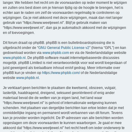
langer. We hebben het recht om de voorwaarden op ieder moment te wijzigen
en zullen ons best doen om je hiervan tijdig op de hoogte te brengen, het is
echter aan te raden om zelf de voorwaarden regelmatig te controleren op
wijzigingen. Ga je niet akkoord met deze wijzigingen, maak dan niet langer
gebruik van “https://www.weetjewel.nl”. Blijf je gebruik maken van
“https://www.weetjewel.nl”, dan ga je automatisch akkoord met de wijzigingen
en of toevoegingen.
Dit forum draait op phpBB. phpBB is een bulletinboardoplossing die is
uitgebracht onder de “
GNU General Public License v2
” (hierna “GPL”) en kan
gedownload worden via
www.phpbb.com
en via de Nederlandstalige website
www.phpbb.nl
. De phpBB-software maakt internetgebaseerde discussies
mogelijk. phpBB Limited is niet verantwoordelijk voor wat wordt toegestaan of
juist geweigerd als toelaatbare inhoud en/of gedrag. Meer informatie over
phpBB kun je vinden op
https://www.phpbb.com/
of de Nederlandstalige
website
www.phpbb.nl
.
Je verklaart geen berichten te plaatsen die kwetsend, obsceen, vulgair,
lasterlijk, haatdragend, dreigend, seksueel georiënteerd of enig ander
materiaal bevat die de wetten van je eigen land, het land waar
“https://www.weetjewel.nl” is gehost of internationale wetgeving kunnen
schenden. Het plaatsen van dergelijke berichten kan ertoe leiden dat je met
onmiddellijke ingang en permanent wordt verbannen van dit forum. Tevens
kan je provider worden ingelicht. De IP-adressen van alle berichten worden
opgeslagen om deze voorwaarden te kunnen waarborgen. Je gaat er mee
akkoord dat “https://www.weetjewel.nl” het recht heeft om ieder onderwerp te