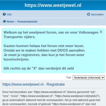
https://www.weetjewel.nl
V&A
Aanmelden
Home
Forumoverzicht
Welkom op het weetjewel forum, van en voor Volkswagen
Transporter rijders.
Gasten kunnen helaas het forum niet meer lezen.
Omdat we te maken hebben met DDOS aanvallen.
Je moet je registreren, dan kun je het forum weer
lezen/schrijven.
klik rechts op de "X" dan verdwijnt dit veld
Taal:
https://www.weetjewel.nl - Registratie
Door het bezoeken van “https://www.weetjewel.nl” (hierna genoemd “wij”,
“ons”, “onze”, “https://www.weetjewel.nl”, “https://www.weetjewel.nl/phpbb3”),
ga je automatisch akkoord met de voorwaarden. Als je niet akkoord gaat met
deze voorwaarden, bezoek of gebruik “https://www.weetjewel.nl” dan niet