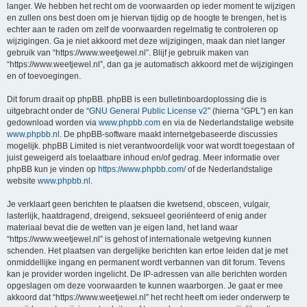
langer. We hebben het recht om de voorwaarden op ieder moment te wijzigen
en zullen ons best doen om je hiervan tijdig op de hoogte te brengen, het is
echter aan te raden om zelf de voorwaarden regelmatig te controleren op
wijzigingen. Ga je niet akkoord met deze wijzigingen, maak dan niet langer
gebruik van “https://www.weetjewel.nl”. Blijf je gebruik maken van
“https://www.weetjewel.nl”, dan ga je automatisch akkoord met de wijzigingen
en of toevoegingen.
Dit forum draait op phpBB. phpBB is een bulletinboardoplossing die is
uitgebracht onder de “
GNU General Public License v2
” (hierna “GPL”) en kan
gedownload worden via
www.phpbb.com
en via de Nederlandstalige website
www.phpbb.nl
. De phpBB-software maakt internetgebaseerde discussies
mogelijk. phpBB Limited is niet verantwoordelijk voor wat wordt toegestaan of
juist geweigerd als toelaatbare inhoud en/of gedrag. Meer informatie over
phpBB kun je vinden op
https://www.phpbb.com/
of de Nederlandstalige
website
www.phpbb.nl
.
Je verklaart geen berichten te plaatsen die kwetsend, obsceen, vulgair,
lasterlijk, haatdragend, dreigend, seksueel georiënteerd of enig ander
materiaal bevat die de wetten van je eigen land, het land waar
“https://www.weetjewel.nl” is gehost of internationale wetgeving kunnen
schenden. Het plaatsen van dergelijke berichten kan ertoe leiden dat je met
onmiddellijke ingang en permanent wordt verbannen van dit forum. Tevens
kan je provider worden ingelicht. De IP-adressen van alle berichten worden
opgeslagen om deze voorwaarden te kunnen waarborgen. Je gaat er mee
akkoord dat “https://www.weetjewel.nl” het recht heeft om ieder onderwerp te