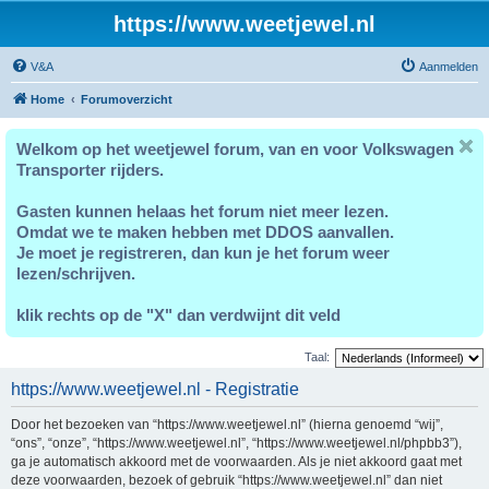
https://www.weetjewel.nl
V&A
Aanmelden
Home
Forumoverzicht
Welkom op het weetjewel forum, van en voor Volkswagen
Transporter rijders.
Gasten kunnen helaas het forum niet meer lezen.
Omdat we te maken hebben met DDOS aanvallen.
Je moet je registreren, dan kun je het forum weer
lezen/schrijven.
klik rechts op de "X" dan verdwijnt dit veld
Taal:
https://www.weetjewel.nl - Registratie
Door het bezoeken van “https://www.weetjewel.nl” (hierna genoemd “wij”,
“ons”, “onze”, “https://www.weetjewel.nl”, “https://www.weetjewel.nl/phpbb3”),
ga je automatisch akkoord met de voorwaarden. Als je niet akkoord gaat met
deze voorwaarden, bezoek of gebruik “https://www.weetjewel.nl” dan niet