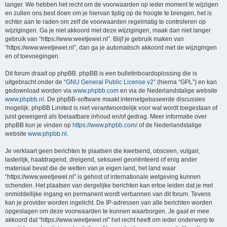
langer. We hebben het recht om de voorwaarden op ieder moment te wijzigen
en zullen ons best doen om je hiervan tijdig op de hoogte te brengen, het is
echter aan te raden om zelf de voorwaarden regelmatig te controleren op
wijzigingen. Ga je niet akkoord met deze wijzigingen, maak dan niet langer
gebruik van “https://www.weetjewel.nl”. Blijf je gebruik maken van
“https://www.weetjewel.nl”, dan ga je automatisch akkoord met de wijzigingen
en of toevoegingen.
Dit forum draait op phpBB. phpBB is een bulletinboardoplossing die is
uitgebracht onder de “
GNU General Public License v2
” (hierna “GPL”) en kan
gedownload worden via
www.phpbb.com
en via de Nederlandstalige website
www.phpbb.nl
. De phpBB-software maakt internetgebaseerde discussies
mogelijk. phpBB Limited is niet verantwoordelijk voor wat wordt toegestaan of
juist geweigerd als toelaatbare inhoud en/of gedrag. Meer informatie over
phpBB kun je vinden op
https://www.phpbb.com/
of de Nederlandstalige
website
www.phpbb.nl
.
Je verklaart geen berichten te plaatsen die kwetsend, obsceen, vulgair,
lasterlijk, haatdragend, dreigend, seksueel georiënteerd of enig ander
materiaal bevat die de wetten van je eigen land, het land waar
“https://www.weetjewel.nl” is gehost of internationale wetgeving kunnen
schenden. Het plaatsen van dergelijke berichten kan ertoe leiden dat je met
onmiddellijke ingang en permanent wordt verbannen van dit forum. Tevens
kan je provider worden ingelicht. De IP-adressen van alle berichten worden
opgeslagen om deze voorwaarden te kunnen waarborgen. Je gaat er mee
akkoord dat “https://www.weetjewel.nl” het recht heeft om ieder onderwerp te