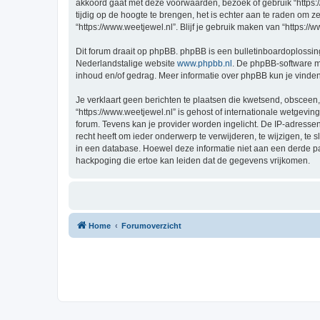
akkoord gaat met deze voorwaarden, bezoek of gebruik “https:
tijdig op de hoogte te brengen, het is echter aan te raden om 
“https://www.weetjewel.nl”. Blijf je gebruik maken van “https:/
Dit forum draait op phpBB. phpBB is een bulletinboardoplossing
Nederlandstalige website
www.phpbb.nl
. De phpBB-software ma
inhoud en/of gedrag. Meer informatie over phpBB kun je vinde
Je verklaart geen berichten te plaatsen die kwetsend, obsceen, 
“https://www.weetjewel.nl” is gehost of internationale wetgevi
forum. Tevens kan je provider worden ingelicht. De IP-adress
recht heeft om ieder onderwerp te verwijderen, te wijzigen, te s
in een database. Hoewel deze informatie niet aan een derde p
hackpoging die ertoe kan leiden dat de gegevens vrijkomen.
Home
Forumoverzicht