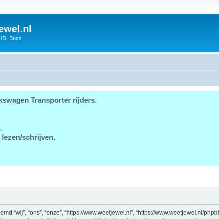
ewel.nl
 ID. Buzz
kswagen Transporter rijders.
.
 lezen/schrijven.
md “wij”, “ons”, “onze”, “https://www.weetjewel.nl”, “https://www.weetjewel.nl/phpb