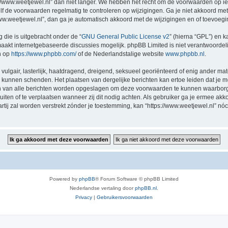
//www.weetjewel.nl” dan niet langer. We hebben het recht om de voorwaarden op ie
zelf de voorwaarden regelmatig te controleren op wijzigingen. Ga je niet akkoord me
/www.weetjewel.nl”, dan ga je automatisch akkoord met de wijzigingen en of toevoeg
 die is uitgebracht onder de “
GNU General Public License v2
” (hierna “GPL”) en
akt internetgebaseerde discussies mogelijk. phpBB Limited is niet verantwoordelij
n op
https://www.phpbb.com/
of de Nederlandstalige website
www.phpbb.nl
.
vulgair, lasterlijk, haatdragend, dreigend, seksueel georiënteerd of enig ander mat
ng kunnen schenden. Het plaatsen van dergelijke berichten kan ertoe leiden dat je
en van alle berichten worden opgeslagen om deze voorwaarden te kunnen waarborge
luiten of te verplaatsen wanneer zij dit nodig achten. Als gebruiker ga je ermee akk
artij zal worden verstrekt zónder je toestemming, kan “https://www.weetjewel.nl”
Powered by
phpBB
® Forum Software © phpBB Limited
Nederlandse vertaling door
phpBB.nl
.
Privacy
|
Gebruikersvoorwaarden