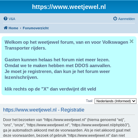
https://www.weetjewel.nl
V&A
Aanmelden
Home
Forumoverzicht
Welkom op het weetjewel forum, van en voor Volkswagen
Transporter rijders.
Gasten kunnen helaas het forum niet meer lezen.
Omdat we te maken hebben met DDOS aanvallen.
Je moet je registreren, dan kun je het forum weer
lezen/schrijven.
klik rechts op de "X" dan verdwijnt dit veld
Taal:
https://www.weetjewel.nl - Registratie
Door het bezoeken van “https://www.weetjewel.nl” (hierna genoemd “wij”,
“ons”, “onze”, “https://www.weetjewel.nl”, “https://www.weetjewel.nl/phpbb3”),
ga je automatisch akkoord met de voorwaarden. Als je niet akkoord gaat met
deze voorwaarden, bezoek of gebruik “https://www.weetjewel.nl” dan niet