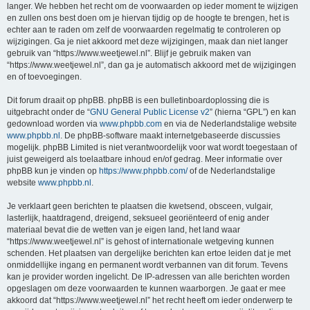
langer. We hebben het recht om de voorwaarden op ieder moment te wijzigen
en zullen ons best doen om je hiervan tijdig op de hoogte te brengen, het is
echter aan te raden om zelf de voorwaarden regelmatig te controleren op
wijzigingen. Ga je niet akkoord met deze wijzigingen, maak dan niet langer
gebruik van “https://www.weetjewel.nl”. Blijf je gebruik maken van
“https://www.weetjewel.nl”, dan ga je automatisch akkoord met de wijzigingen
en of toevoegingen.
Dit forum draait op phpBB. phpBB is een bulletinboardoplossing die is
uitgebracht onder de “
GNU General Public License v2
” (hierna “GPL”) en kan
gedownload worden via
www.phpbb.com
en via de Nederlandstalige website
www.phpbb.nl
. De phpBB-software maakt internetgebaseerde discussies
mogelijk. phpBB Limited is niet verantwoordelijk voor wat wordt toegestaan of
juist geweigerd als toelaatbare inhoud en/of gedrag. Meer informatie over
phpBB kun je vinden op
https://www.phpbb.com/
of de Nederlandstalige
website
www.phpbb.nl
.
Je verklaart geen berichten te plaatsen die kwetsend, obsceen, vulgair,
lasterlijk, haatdragend, dreigend, seksueel georiënteerd of enig ander
materiaal bevat die de wetten van je eigen land, het land waar
“https://www.weetjewel.nl” is gehost of internationale wetgeving kunnen
schenden. Het plaatsen van dergelijke berichten kan ertoe leiden dat je met
onmiddellijke ingang en permanent wordt verbannen van dit forum. Tevens
kan je provider worden ingelicht. De IP-adressen van alle berichten worden
opgeslagen om deze voorwaarden te kunnen waarborgen. Je gaat er mee
akkoord dat “https://www.weetjewel.nl” het recht heeft om ieder onderwerp te