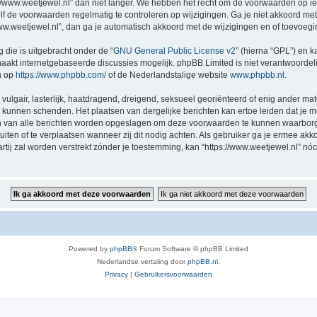
//www.weetjewel.nl” dan niet langer. We hebben het recht om de voorwaarden op ie
zelf de voorwaarden regelmatig te controleren op wijzigingen. Ga je niet akkoord me
/www.weetjewel.nl”, dan ga je automatisch akkoord met de wijzigingen en of toevoeg
 die is uitgebracht onder de “
GNU General Public License v2
” (hierna “GPL”) en
akt internetgebaseerde discussies mogelijk. phpBB Limited is niet verantwoordelij
n op
https://www.phpbb.com/
of de Nederlandstalige website
www.phpbb.nl
.
vulgair, lasterlijk, haatdragend, dreigend, seksueel georiënteerd of enig ander mat
ng kunnen schenden. Het plaatsen van dergelijke berichten kan ertoe leiden dat je
en van alle berichten worden opgeslagen om deze voorwaarden te kunnen waarborge
luiten of te verplaatsen wanneer zij dit nodig achten. Als gebruiker ga je ermee akk
artij zal worden verstrekt zónder je toestemming, kan “https://www.weetjewel.nl”
Powered by
phpBB
® Forum Software © phpBB Limited
Nederlandse vertaling door
phpBB.nl
.
Privacy
|
Gebruikersvoorwaarden