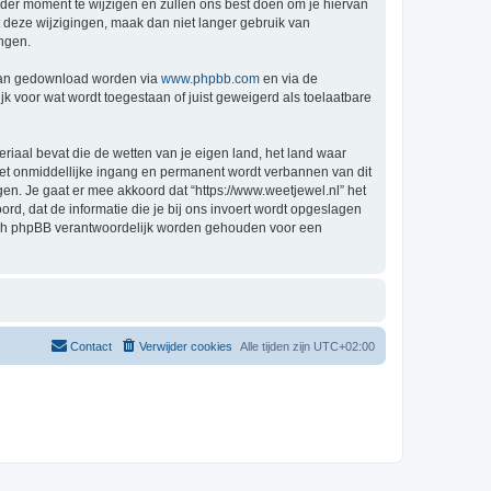
der moment te wijzigen en zullen ons best doen om je hiervan
t deze wijzigingen, maak dan niet langer gebruik van
ingen.
 kan gedownload worden via
www.phpbb.com
en via de
k voor wat wordt toegestaan of juist geweigerd als toelaatbare
eriaal bevat die de wetten van je eigen land, het land waar
 met onmiddellijke ingang en permanent wordt verbannen van dit
n. Je gaat er mee akkoord dat “https://www.weetjewel.nl” het
oord, dat de informatie die je bij ons invoert wordt opgeslagen
 nóch phpBB verantwoordelijk worden gehouden voor een
Contact
Verwijder cookies
Alle tijden zijn
UTC+02:00