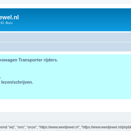
ewel.nl
 ID. Buzz
kswagen Transporter rijders.
.
 lezen/schrijven.
md “wij”, “ons”, “onze”, “https://www.weetjewel.nl”, “https://www.weetjewel.nl/phpb