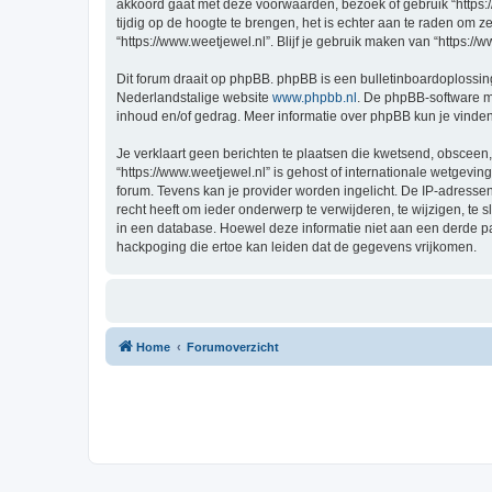
akkoord gaat met deze voorwaarden, bezoek of gebruik “https:
tijdig op de hoogte te brengen, het is echter aan te raden om 
“https://www.weetjewel.nl”. Blijf je gebruik maken van “https:/
Dit forum draait op phpBB. phpBB is een bulletinboardoplossing
Nederlandstalige website
www.phpbb.nl
. De phpBB-software ma
inhoud en/of gedrag. Meer informatie over phpBB kun je vinde
Je verklaart geen berichten te plaatsen die kwetsend, obsceen, 
“https://www.weetjewel.nl” is gehost of internationale wetgevi
forum. Tevens kan je provider worden ingelicht. De IP-adress
recht heeft om ieder onderwerp te verwijderen, te wijzigen, te s
in een database. Hoewel deze informatie niet aan een derde p
hackpoging die ertoe kan leiden dat de gegevens vrijkomen.
Home
Forumoverzicht