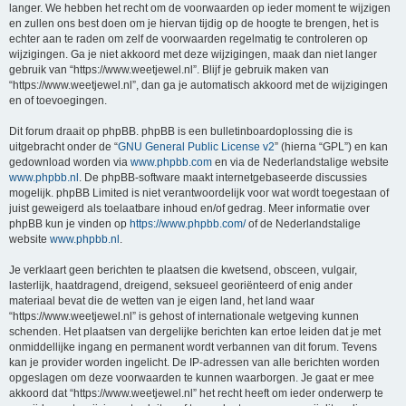
langer. We hebben het recht om de voorwaarden op ieder moment te wijzigen
en zullen ons best doen om je hiervan tijdig op de hoogte te brengen, het is
echter aan te raden om zelf de voorwaarden regelmatig te controleren op
wijzigingen. Ga je niet akkoord met deze wijzigingen, maak dan niet langer
gebruik van “https://www.weetjewel.nl”. Blijf je gebruik maken van
“https://www.weetjewel.nl”, dan ga je automatisch akkoord met de wijzigingen
en of toevoegingen.
Dit forum draait op phpBB. phpBB is een bulletinboardoplossing die is
uitgebracht onder de “
GNU General Public License v2
” (hierna “GPL”) en kan
gedownload worden via
www.phpbb.com
en via de Nederlandstalige website
www.phpbb.nl
. De phpBB-software maakt internetgebaseerde discussies
mogelijk. phpBB Limited is niet verantwoordelijk voor wat wordt toegestaan of
juist geweigerd als toelaatbare inhoud en/of gedrag. Meer informatie over
phpBB kun je vinden op
https://www.phpbb.com/
of de Nederlandstalige
website
www.phpbb.nl
.
Je verklaart geen berichten te plaatsen die kwetsend, obsceen, vulgair,
lasterlijk, haatdragend, dreigend, seksueel georiënteerd of enig ander
materiaal bevat die de wetten van je eigen land, het land waar
“https://www.weetjewel.nl” is gehost of internationale wetgeving kunnen
schenden. Het plaatsen van dergelijke berichten kan ertoe leiden dat je met
onmiddellijke ingang en permanent wordt verbannen van dit forum. Tevens
kan je provider worden ingelicht. De IP-adressen van alle berichten worden
opgeslagen om deze voorwaarden te kunnen waarborgen. Je gaat er mee
akkoord dat “https://www.weetjewel.nl” het recht heeft om ieder onderwerp te