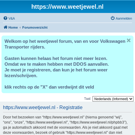
https://www.weetjewel.nl
V&A
Aanmelden
Home
Forumoverzicht
Welkom op het weetjewel forum, van en voor Volkswagen
Transporter rijders.
Gasten kunnen helaas het forum niet meer lezen.
Omdat we te maken hebben met DDOS aanvallen.
Je moet je registreren, dan kun je het forum weer
lezen/schrijven.
klik rechts op de "X" dan verdwijnt dit veld
Taal:
https://www.weetjewel.nl - Registratie
Door het bezoeken van “https://www.weetjewel.nl” (hierna genoemd “wij”,
“ons”, “onze”, “https://www.weetjewel.nl”, “https://www.weetjewel.nl/phpbb3”),
ga je automatisch akkoord met de voorwaarden. Als je niet akkoord gaat met
deze voorwaarden, bezoek of gebruik “https://www.weetjewel.nl” dan niet