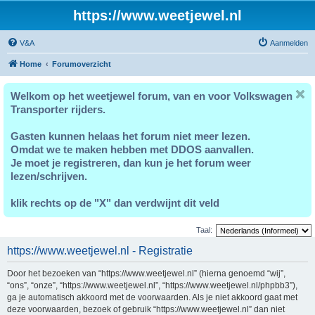
https://www.weetjewel.nl
V&A
Aanmelden
Home
Forumoverzicht
Welkom op het weetjewel forum, van en voor Volkswagen
Transporter rijders.
Gasten kunnen helaas het forum niet meer lezen.
Omdat we te maken hebben met DDOS aanvallen.
Je moet je registreren, dan kun je het forum weer
lezen/schrijven.
klik rechts op de "X" dan verdwijnt dit veld
Taal:
https://www.weetjewel.nl - Registratie
Door het bezoeken van “https://www.weetjewel.nl” (hierna genoemd “wij”,
“ons”, “onze”, “https://www.weetjewel.nl”, “https://www.weetjewel.nl/phpbb3”),
ga je automatisch akkoord met de voorwaarden. Als je niet akkoord gaat met
deze voorwaarden, bezoek of gebruik “https://www.weetjewel.nl” dan niet