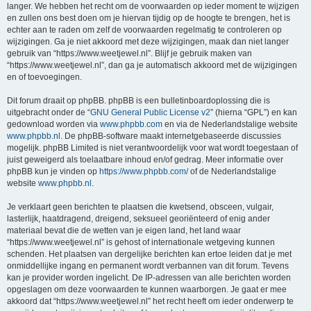
langer. We hebben het recht om de voorwaarden op ieder moment te wijzigen
en zullen ons best doen om je hiervan tijdig op de hoogte te brengen, het is
echter aan te raden om zelf de voorwaarden regelmatig te controleren op
wijzigingen. Ga je niet akkoord met deze wijzigingen, maak dan niet langer
gebruik van “https://www.weetjewel.nl”. Blijf je gebruik maken van
“https://www.weetjewel.nl”, dan ga je automatisch akkoord met de wijzigingen
en of toevoegingen.
Dit forum draait op phpBB. phpBB is een bulletinboardoplossing die is
uitgebracht onder de “
GNU General Public License v2
” (hierna “GPL”) en kan
gedownload worden via
www.phpbb.com
en via de Nederlandstalige website
www.phpbb.nl
. De phpBB-software maakt internetgebaseerde discussies
mogelijk. phpBB Limited is niet verantwoordelijk voor wat wordt toegestaan of
juist geweigerd als toelaatbare inhoud en/of gedrag. Meer informatie over
phpBB kun je vinden op
https://www.phpbb.com/
of de Nederlandstalige
website
www.phpbb.nl
.
Je verklaart geen berichten te plaatsen die kwetsend, obsceen, vulgair,
lasterlijk, haatdragend, dreigend, seksueel georiënteerd of enig ander
materiaal bevat die de wetten van je eigen land, het land waar
“https://www.weetjewel.nl” is gehost of internationale wetgeving kunnen
schenden. Het plaatsen van dergelijke berichten kan ertoe leiden dat je met
onmiddellijke ingang en permanent wordt verbannen van dit forum. Tevens
kan je provider worden ingelicht. De IP-adressen van alle berichten worden
opgeslagen om deze voorwaarden te kunnen waarborgen. Je gaat er mee
akkoord dat “https://www.weetjewel.nl” het recht heeft om ieder onderwerp te