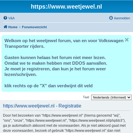
https://www.weetjewel.nl
V&A
Aanmelden
Home
Forumoverzicht
Welkom op het weetjewel forum, van en voor Volkswagen
Transporter rijders.
Gasten kunnen helaas het forum niet meer lezen.
Omdat we te maken hebben met DDOS aanvallen.
Je moet je registreren, dan kun je het forum weer
lezen/schrijven.
klik rechts op de "X" dan verdwijnt dit veld
Taal:
https://www.weetjewel.nl - Registratie
Door het bezoeken van “https://www.weetjewel.nl” (hierna genoemd “wij”,
“ons”, “onze”, “https://www.weetjewel.nl”, “https://www.weetjewel.nl/phpbb3”),
ga je automatisch akkoord met de voorwaarden. Als je niet akkoord gaat met
deze voorwaarden, bezoek of gebruik “https://www.weetjewel.nl” dan niet