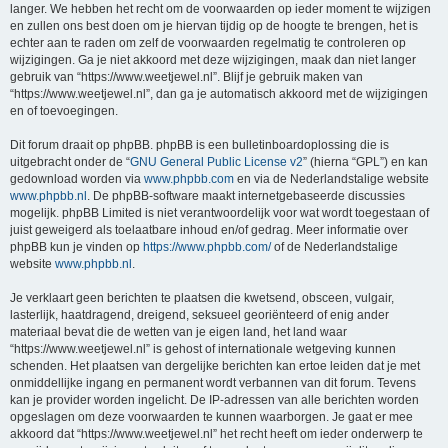
langer. We hebben het recht om de voorwaarden op ieder moment te wijzigen
en zullen ons best doen om je hiervan tijdig op de hoogte te brengen, het is
echter aan te raden om zelf de voorwaarden regelmatig te controleren op
wijzigingen. Ga je niet akkoord met deze wijzigingen, maak dan niet langer
gebruik van “https://www.weetjewel.nl”. Blijf je gebruik maken van
“https://www.weetjewel.nl”, dan ga je automatisch akkoord met de wijzigingen
en of toevoegingen.
Dit forum draait op phpBB. phpBB is een bulletinboardoplossing die is
uitgebracht onder de “
GNU General Public License v2
” (hierna “GPL”) en kan
gedownload worden via
www.phpbb.com
en via de Nederlandstalige website
www.phpbb.nl
. De phpBB-software maakt internetgebaseerde discussies
mogelijk. phpBB Limited is niet verantwoordelijk voor wat wordt toegestaan of
juist geweigerd als toelaatbare inhoud en/of gedrag. Meer informatie over
phpBB kun je vinden op
https://www.phpbb.com/
of de Nederlandstalige
website
www.phpbb.nl
.
Je verklaart geen berichten te plaatsen die kwetsend, obsceen, vulgair,
lasterlijk, haatdragend, dreigend, seksueel georiënteerd of enig ander
materiaal bevat die de wetten van je eigen land, het land waar
“https://www.weetjewel.nl” is gehost of internationale wetgeving kunnen
schenden. Het plaatsen van dergelijke berichten kan ertoe leiden dat je met
onmiddellijke ingang en permanent wordt verbannen van dit forum. Tevens
kan je provider worden ingelicht. De IP-adressen van alle berichten worden
opgeslagen om deze voorwaarden te kunnen waarborgen. Je gaat er mee
akkoord dat “https://www.weetjewel.nl” het recht heeft om ieder onderwerp te