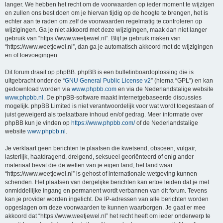
langer. We hebben het recht om de voorwaarden op ieder moment te wijzigen
en zullen ons best doen om je hiervan tijdig op de hoogte te brengen, het is
echter aan te raden om zelf de voorwaarden regelmatig te controleren op
wijzigingen. Ga je niet akkoord met deze wijzigingen, maak dan niet langer
gebruik van “https://www.weetjewel.nl”. Blijf je gebruik maken van
“https://www.weetjewel.nl”, dan ga je automatisch akkoord met de wijzigingen
en of toevoegingen.
Dit forum draait op phpBB. phpBB is een bulletinboardoplossing die is
uitgebracht onder de “
GNU General Public License v2
” (hierna “GPL”) en kan
gedownload worden via
www.phpbb.com
en via de Nederlandstalige website
www.phpbb.nl
. De phpBB-software maakt internetgebaseerde discussies
mogelijk. phpBB Limited is niet verantwoordelijk voor wat wordt toegestaan of
juist geweigerd als toelaatbare inhoud en/of gedrag. Meer informatie over
phpBB kun je vinden op
https://www.phpbb.com/
of de Nederlandstalige
website
www.phpbb.nl
.
Je verklaart geen berichten te plaatsen die kwetsend, obsceen, vulgair,
lasterlijk, haatdragend, dreigend, seksueel georiënteerd of enig ander
materiaal bevat die de wetten van je eigen land, het land waar
“https://www.weetjewel.nl” is gehost of internationale wetgeving kunnen
schenden. Het plaatsen van dergelijke berichten kan ertoe leiden dat je met
onmiddellijke ingang en permanent wordt verbannen van dit forum. Tevens
kan je provider worden ingelicht. De IP-adressen van alle berichten worden
opgeslagen om deze voorwaarden te kunnen waarborgen. Je gaat er mee
akkoord dat “https://www.weetjewel.nl” het recht heeft om ieder onderwerp te