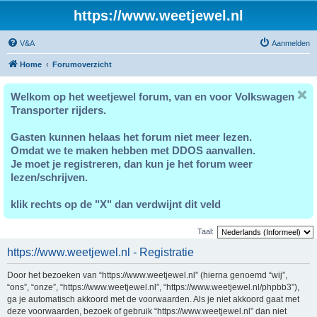
https://www.weetjewel.nl
V&A
Aanmelden
Home
Forumoverzicht
Welkom op het weetjewel forum, van en voor Volkswagen
Transporter rijders.
Gasten kunnen helaas het forum niet meer lezen.
Omdat we te maken hebben met DDOS aanvallen.
Je moet je registreren, dan kun je het forum weer
lezen/schrijven.
klik rechts op de "X" dan verdwijnt dit veld
Taal:
https://www.weetjewel.nl - Registratie
Door het bezoeken van “https://www.weetjewel.nl” (hierna genoemd “wij”,
“ons”, “onze”, “https://www.weetjewel.nl”, “https://www.weetjewel.nl/phpbb3”),
ga je automatisch akkoord met de voorwaarden. Als je niet akkoord gaat met
deze voorwaarden, bezoek of gebruik “https://www.weetjewel.nl” dan niet