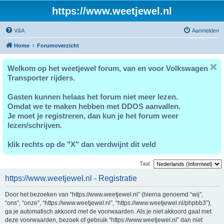
https://www.weetjewel.nl
V&A
Aanmelden
Home
Forumoverzicht
Welkom op het weetjewel forum, van en voor Volkswagen
Transporter rijders.
Gasten kunnen helaas het forum niet meer lezen.
Omdat we te maken hebben met DDOS aanvallen.
Je moet je registreren, dan kun je het forum weer
lezen/schrijven.
klik rechts op de "X" dan verdwijnt dit veld
Taal:
https://www.weetjewel.nl - Registratie
Door het bezoeken van “https://www.weetjewel.nl” (hierna genoemd “wij”,
“ons”, “onze”, “https://www.weetjewel.nl”, “https://www.weetjewel.nl/phpbb3”),
ga je automatisch akkoord met de voorwaarden. Als je niet akkoord gaat met
deze voorwaarden, bezoek of gebruik “https://www.weetjewel.nl” dan niet