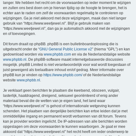
langer. We hebben het recht om de voorwaarden op ieder moment te wijzigen
en zullen ons best doen om je hiervan tijdig op de hoogte te brengen, het is
echter aan te raden om zelf de voorwaarden regelmatig te controleren op
wijzigingen. Ga je niet akkoord met deze wijzigingen, maak dan niet langer
gebruik van “https://www.weetjewel.nl”. Blijf je gebruik maken van
“https://www.weetjewel.nl”, dan ga je automatisch akkoord met de wijzigingen
en of toevoegingen.
Dit forum draait op phpBB. phpBB is een bulletinboardoplossing die is
uitgebracht onder de “
GNU General Public License v2
” (hierna “GPL”) en kan
gedownload worden via
www.phpbb.com
en via de Nederlandstalige website
www.phpbb.nl
. De phpBB-software maakt internetgebaseerde discussies
mogelijk. phpBB Limited is niet verantwoordelijk voor wat wordt toegestaan of
juist geweigerd als toelaatbare inhoud en/of gedrag. Meer informatie over
phpBB kun je vinden op
https://www.phpbb.com/
of de Nederlandstalige
website
www.phpbb.nl
.
Je verklaart geen berichten te plaatsen die kwetsend, obsceen, vulgair,
lasterlijk, haatdragend, dreigend, seksueel georiënteerd of enig ander
materiaal bevat die de wetten van je eigen land, het land waar
“https://www.weetjewel.nl” is gehost of internationale wetgeving kunnen
schenden. Het plaatsen van dergelijke berichten kan ertoe leiden dat je met
onmiddellijke ingang en permanent wordt verbannen van dit forum. Tevens
kan je provider worden ingelicht. De IP-adressen van alle berichten worden
opgeslagen om deze voorwaarden te kunnen waarborgen. Je gaat er mee
akkoord dat “https://www.weetjewel.nl” het recht heeft om ieder onderwerp te