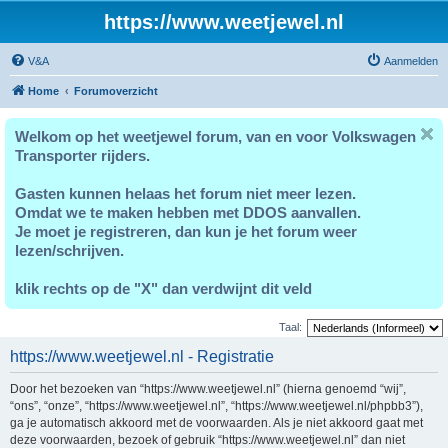
https://www.weetjewel.nl
V&A
Aanmelden
Home
Forumoverzicht
Welkom op het weetjewel forum, van en voor Volkswagen
Transporter rijders.
Gasten kunnen helaas het forum niet meer lezen.
Omdat we te maken hebben met DDOS aanvallen.
Je moet je registreren, dan kun je het forum weer
lezen/schrijven.
klik rechts op de "X" dan verdwijnt dit veld
Taal:
https://www.weetjewel.nl - Registratie
Door het bezoeken van “https://www.weetjewel.nl” (hierna genoemd “wij”,
“ons”, “onze”, “https://www.weetjewel.nl”, “https://www.weetjewel.nl/phpbb3”),
ga je automatisch akkoord met de voorwaarden. Als je niet akkoord gaat met
deze voorwaarden, bezoek of gebruik “https://www.weetjewel.nl” dan niet