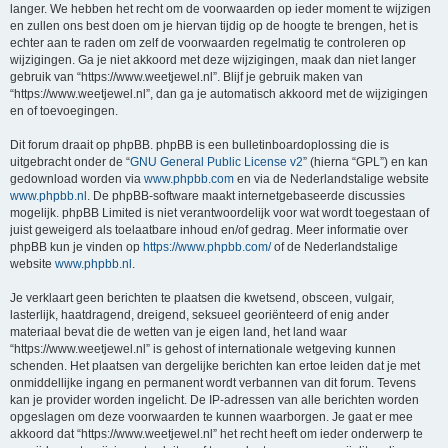
langer. We hebben het recht om de voorwaarden op ieder moment te wijzigen
en zullen ons best doen om je hiervan tijdig op de hoogte te brengen, het is
echter aan te raden om zelf de voorwaarden regelmatig te controleren op
wijzigingen. Ga je niet akkoord met deze wijzigingen, maak dan niet langer
gebruik van “https://www.weetjewel.nl”. Blijf je gebruik maken van
“https://www.weetjewel.nl”, dan ga je automatisch akkoord met de wijzigingen
en of toevoegingen.
Dit forum draait op phpBB. phpBB is een bulletinboardoplossing die is
uitgebracht onder de “
GNU General Public License v2
” (hierna “GPL”) en kan
gedownload worden via
www.phpbb.com
en via de Nederlandstalige website
www.phpbb.nl
. De phpBB-software maakt internetgebaseerde discussies
mogelijk. phpBB Limited is niet verantwoordelijk voor wat wordt toegestaan of
juist geweigerd als toelaatbare inhoud en/of gedrag. Meer informatie over
phpBB kun je vinden op
https://www.phpbb.com/
of de Nederlandstalige
website
www.phpbb.nl
.
Je verklaart geen berichten te plaatsen die kwetsend, obsceen, vulgair,
lasterlijk, haatdragend, dreigend, seksueel georiënteerd of enig ander
materiaal bevat die de wetten van je eigen land, het land waar
“https://www.weetjewel.nl” is gehost of internationale wetgeving kunnen
schenden. Het plaatsen van dergelijke berichten kan ertoe leiden dat je met
onmiddellijke ingang en permanent wordt verbannen van dit forum. Tevens
kan je provider worden ingelicht. De IP-adressen van alle berichten worden
opgeslagen om deze voorwaarden te kunnen waarborgen. Je gaat er mee
akkoord dat “https://www.weetjewel.nl” het recht heeft om ieder onderwerp te