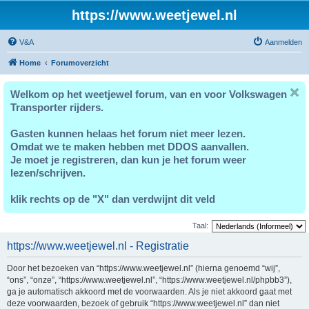
https://www.weetjewel.nl
V&A
Aanmelden
Home
Forumoverzicht
Welkom op het weetjewel forum, van en voor Volkswagen
Transporter rijders.
Gasten kunnen helaas het forum niet meer lezen.
Omdat we te maken hebben met DDOS aanvallen.
Je moet je registreren, dan kun je het forum weer
lezen/schrijven.
klik rechts op de "X" dan verdwijnt dit veld
Taal:
https://www.weetjewel.nl - Registratie
Door het bezoeken van “https://www.weetjewel.nl” (hierna genoemd “wij”,
“ons”, “onze”, “https://www.weetjewel.nl”, “https://www.weetjewel.nl/phpbb3”),
ga je automatisch akkoord met de voorwaarden. Als je niet akkoord gaat met
deze voorwaarden, bezoek of gebruik “https://www.weetjewel.nl” dan niet