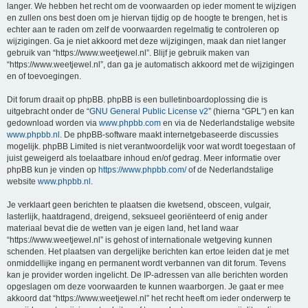
langer. We hebben het recht om de voorwaarden op ieder moment te wijzigen
en zullen ons best doen om je hiervan tijdig op de hoogte te brengen, het is
echter aan te raden om zelf de voorwaarden regelmatig te controleren op
wijzigingen. Ga je niet akkoord met deze wijzigingen, maak dan niet langer
gebruik van “https://www.weetjewel.nl”. Blijf je gebruik maken van
“https://www.weetjewel.nl”, dan ga je automatisch akkoord met de wijzigingen
en of toevoegingen.
Dit forum draait op phpBB. phpBB is een bulletinboardoplossing die is
uitgebracht onder de “
GNU General Public License v2
” (hierna “GPL”) en kan
gedownload worden via
www.phpbb.com
en via de Nederlandstalige website
www.phpbb.nl
. De phpBB-software maakt internetgebaseerde discussies
mogelijk. phpBB Limited is niet verantwoordelijk voor wat wordt toegestaan of
juist geweigerd als toelaatbare inhoud en/of gedrag. Meer informatie over
phpBB kun je vinden op
https://www.phpbb.com/
of de Nederlandstalige
website
www.phpbb.nl
.
Je verklaart geen berichten te plaatsen die kwetsend, obsceen, vulgair,
lasterlijk, haatdragend, dreigend, seksueel georiënteerd of enig ander
materiaal bevat die de wetten van je eigen land, het land waar
“https://www.weetjewel.nl” is gehost of internationale wetgeving kunnen
schenden. Het plaatsen van dergelijke berichten kan ertoe leiden dat je met
onmiddellijke ingang en permanent wordt verbannen van dit forum. Tevens
kan je provider worden ingelicht. De IP-adressen van alle berichten worden
opgeslagen om deze voorwaarden te kunnen waarborgen. Je gaat er mee
akkoord dat “https://www.weetjewel.nl” het recht heeft om ieder onderwerp te