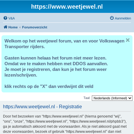
https://www.weetjewel.nl
V&A
Aanmelden
Home
Forumoverzicht
Welkom op het weetjewel forum, van en voor Volkswagen
Transporter rijders.
Gasten kunnen helaas het forum niet meer lezen.
Omdat we te maken hebben met DDOS aanvallen.
Je moet je registreren, dan kun je het forum weer
lezen/schrijven.
klik rechts op de "X" dan verdwijnt dit veld
Taal:
https://www.weetjewel.nl - Registratie
Door het bezoeken van “https://www.weetjewel.nl” (hierna genoemd “wij”,
“ons”, “onze”, “https://www.weetjewel.nl”, “https://www.weetjewel.nl/phpbb3”),
ga je automatisch akkoord met de voorwaarden. Als je niet akkoord gaat met
deze voorwaarden, bezoek of gebruik “https://www.weetjewel.nl” dan niet