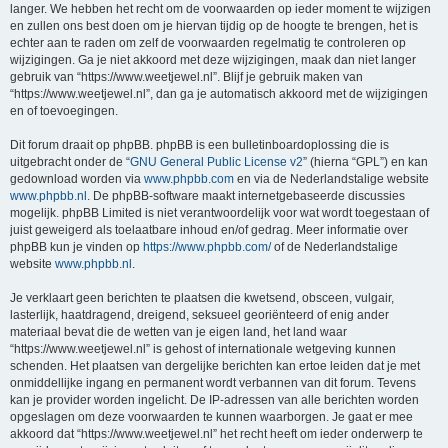
langer. We hebben het recht om de voorwaarden op ieder moment te wijzigen
en zullen ons best doen om je hiervan tijdig op de hoogte te brengen, het is
echter aan te raden om zelf de voorwaarden regelmatig te controleren op
wijzigingen. Ga je niet akkoord met deze wijzigingen, maak dan niet langer
gebruik van “https://www.weetjewel.nl”. Blijf je gebruik maken van
“https://www.weetjewel.nl”, dan ga je automatisch akkoord met de wijzigingen
en of toevoegingen.
Dit forum draait op phpBB. phpBB is een bulletinboardoplossing die is
uitgebracht onder de “
GNU General Public License v2
” (hierna “GPL”) en kan
gedownload worden via
www.phpbb.com
en via de Nederlandstalige website
www.phpbb.nl
. De phpBB-software maakt internetgebaseerde discussies
mogelijk. phpBB Limited is niet verantwoordelijk voor wat wordt toegestaan of
juist geweigerd als toelaatbare inhoud en/of gedrag. Meer informatie over
phpBB kun je vinden op
https://www.phpbb.com/
of de Nederlandstalige
website
www.phpbb.nl
.
Je verklaart geen berichten te plaatsen die kwetsend, obsceen, vulgair,
lasterlijk, haatdragend, dreigend, seksueel georiënteerd of enig ander
materiaal bevat die de wetten van je eigen land, het land waar
“https://www.weetjewel.nl” is gehost of internationale wetgeving kunnen
schenden. Het plaatsen van dergelijke berichten kan ertoe leiden dat je met
onmiddellijke ingang en permanent wordt verbannen van dit forum. Tevens
kan je provider worden ingelicht. De IP-adressen van alle berichten worden
opgeslagen om deze voorwaarden te kunnen waarborgen. Je gaat er mee
akkoord dat “https://www.weetjewel.nl” het recht heeft om ieder onderwerp te