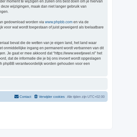
der moment te wijzigen en zullen ons best doen om je hiervan
t deze wijzigingen, maak dan niet langer gebruik van
ingen.
 kan gedownload worden via
www.phpbb.com
en via de
k voor wat wordt toegestaan of juist geweigerd als toelaatbare
eriaal bevat die de wetten van je eigen land, het land waar
 met onmiddellijke ingang en permanent wordt verbannen van dit
n. Je gaat er mee akkoord dat “https://www.weetjewel.nl” het
oord, dat de informatie die je bij ons invoert wordt opgeslagen
 nóch phpBB verantwoordelijk worden gehouden voor een
Contact
Verwijder cookies
Alle tijden zijn
UTC+02:00