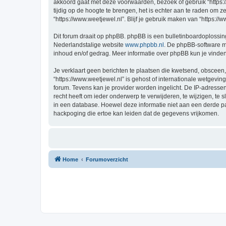
akkoord gaat met deze voorwaarden, bezoek of gebruik “https:
tijdig op de hoogte te brengen, het is echter aan te raden om 
“https://www.weetjewel.nl”. Blijf je gebruik maken van “https:/
Dit forum draait op phpBB. phpBB is een bulletinboardoplossing
Nederlandstalige website
www.phpbb.nl
. De phpBB-software ma
inhoud en/of gedrag. Meer informatie over phpBB kun je vinde
Je verklaart geen berichten te plaatsen die kwetsend, obsceen, 
“https://www.weetjewel.nl” is gehost of internationale wetgevi
forum. Tevens kan je provider worden ingelicht. De IP-adress
recht heeft om ieder onderwerp te verwijderen, te wijzigen, te s
in een database. Hoewel deze informatie niet aan een derde p
hackpoging die ertoe kan leiden dat de gegevens vrijkomen.
Home
Forumoverzicht