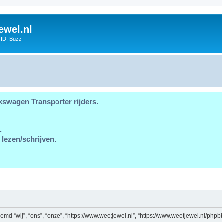
ewel.nl
 ID. Buzz
kswagen Transporter rijders.
.
 lezen/schrijven.
md “wij”, “ons”, “onze”, “https://www.weetjewel.nl”, “https://www.weetjewel.nl/phpb