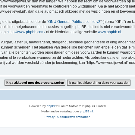
//www.weetjewel.nl” dan niet langer. We hebben het recht om de voorwaarden op ie
zelf de voorwaarden regelmatig te controleren op wijzigingen. Ga je niet akkoord me
/www.weetjewel.nl”, dan ga je automatisch akkoord met de wijzigingen en of toevoeg
 die is uitgebracht onder de “
GNU General Public License v2
” (hierna “GPL”) en
akt internetgebaseerde discussies mogelijk. phpBB Limited is niet verantwoordelij
n op
https://www.phpbb.com/
of de Nederlandstalige website
www.phpbb.nl
.
vulgair, lasterlijk, haatdragend, dreigend, seksueel georiënteerd of enig ander mat
ng kunnen schenden. Het plaatsen van dergelijke berichten kan ertoe leiden dat je
en van alle berichten worden opgeslagen om deze voorwaarden te kunnen waarborge
luiten of te verplaatsen wanneer zij dit nodig achten. Als gebruiker ga je ermee akk
artij zal worden verstrekt zónder je toestemming, kan “https://www.weetjewel.nl”
Powered by
phpBB
® Forum Software © phpBB Limited
Nederlandse vertaling door
phpBB.nl
.
Privacy
|
Gebruikersvoorwaarden