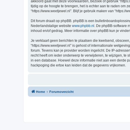
akkoord gaat met deze voorwaarden, bezoek of gebruik “https:
tijdig op de hoogte te brengen, het is echter aan te raden om 
“https://www.weetjewel.nl”. Blijf je gebruik maken van “https:/
Dit forum draait op phpBB. phpBB is een bulletinboardoplossing
Nederlandstalige website
www.phpbb.nl
. De phpBB-software ma
inhoud en/of gedrag. Meer informatie over phpBB kun je vinde
Je verklaart geen berichten te plaatsen die kwetsend, obsceen, 
“https://www.weetjewel.nl” is gehost of internationale wetgevi
forum. Tevens kan je provider worden ingelicht. De IP-adress
recht heeft om ieder onderwerp te verwijderen, te wijzigen, te s
in een database. Hoewel deze informatie niet aan een derde p
hackpoging die ertoe kan leiden dat de gegevens vrijkomen.
Home
Forumoverzicht