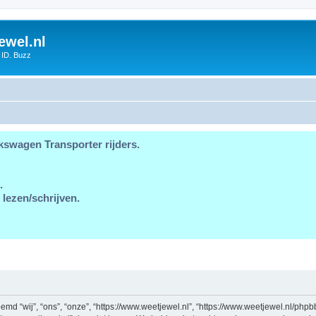
ewel.nl
 ID. Buzz
kswagen Transporter rijders.
.
 lezen/schrijven.
md “wij”, “ons”, “onze”, “https://www.weetjewel.nl”, “https://www.weetjewel.nl/phpb