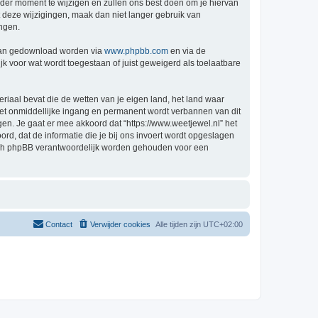
der moment te wijzigen en zullen ons best doen om je hiervan
t deze wijzigingen, maak dan niet langer gebruik van
ingen.
 kan gedownload worden via
www.phpbb.com
en via de
k voor wat wordt toegestaan of juist geweigerd als toelaatbare
eriaal bevat die de wetten van je eigen land, het land waar
 met onmiddellijke ingang en permanent wordt verbannen van dit
n. Je gaat er mee akkoord dat “https://www.weetjewel.nl” het
oord, dat de informatie die je bij ons invoert wordt opgeslagen
 nóch phpBB verantwoordelijk worden gehouden voor een
Contact
Verwijder cookies
Alle tijden zijn
UTC+02:00