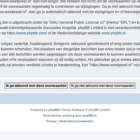
//www.weetjewel.nl” dan niet langer. We hebben het recht om de voorwaarden op ie
zelf de voorwaarden regelmatig te controleren op wijzigingen. Ga je niet akkoord me
/www.weetjewel.nl”, dan ga je automatisch akkoord met de wijzigingen en of toevoeg
 die is uitgebracht onder de “
GNU General Public License v2
” (hierna “GPL”) en
akt internetgebaseerde discussies mogelijk. phpBB Limited is niet verantwoordelij
n op
https://www.phpbb.com/
of de Nederlandstalige website
www.phpbb.nl
.
vulgair, lasterlijk, haatdragend, dreigend, seksueel georiënteerd of enig ander mat
ng kunnen schenden. Het plaatsen van dergelijke berichten kan ertoe leiden dat je
en van alle berichten worden opgeslagen om deze voorwaarden te kunnen waarborge
luiten of te verplaatsen wanneer zij dit nodig achten. Als gebruiker ga je ermee akk
artij zal worden verstrekt zónder je toestemming, kan “https://www.weetjewel.nl”
Powered by
phpBB
® Forum Software © phpBB Limited
Nederlandse vertaling door
phpBB.nl
.
Privacy
|
Gebruikersvoorwaarden