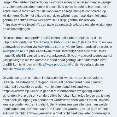
langer. We hebben het recht om de voorwaarden op ieder moment te wijzigen
en zullen ons best doen om je hiervan tijdig op de hoogte te brengen, het is
echter aan te raden om zelf de voorwaarden regelmatig te controleren op
wijzigingen. Ga je niet akkoord met deze wijzigingen, maak dan niet langer
gebruik van “https://www.weetjewel.nl”. Blijf je gebruik maken van
“https://www.weetjewel.nl”, dan ga je automatisch akkoord met de wijzigingen
en of toevoegingen.
Dit forum draait op phpBB. phpBB is een bulletinboardoplossing die is
uitgebracht onder de “
GNU General Public License v2
” (hierna “GPL”) en kan
gedownload worden via
www.phpbb.com
en via de Nederlandstalige website
www.phpbb.nl
. De phpBB-software maakt internetgebaseerde discussies
mogelijk. phpBB Limited is niet verantwoordelijk voor wat wordt toegestaan of
juist geweigerd als toelaatbare inhoud en/of gedrag. Meer informatie over
phpBB kun je vinden op
https://www.phpbb.com/
of de Nederlandstalige
website
www.phpbb.nl
.
Je verklaart geen berichten te plaatsen die kwetsend, obsceen, vulgair,
lasterlijk, haatdragend, dreigend, seksueel georiënteerd of enig ander
materiaal bevat die de wetten van je eigen land, het land waar
“https://www.weetjewel.nl” is gehost of internationale wetgeving kunnen
schenden. Het plaatsen van dergelijke berichten kan ertoe leiden dat je met
onmiddellijke ingang en permanent wordt verbannen van dit forum. Tevens
kan je provider worden ingelicht. De IP-adressen van alle berichten worden
opgeslagen om deze voorwaarden te kunnen waarborgen. Je gaat er mee
akkoord dat “https://www.weetjewel.nl” het recht heeft om ieder onderwerp te