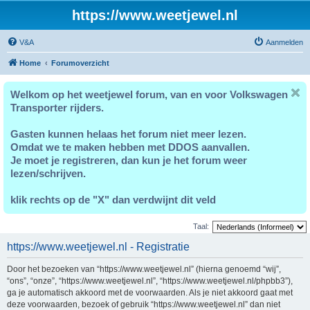
https://www.weetjewel.nl
V&A
Aanmelden
Home
Forumoverzicht
Welkom op het weetjewel forum, van en voor Volkswagen
Transporter rijders.
Gasten kunnen helaas het forum niet meer lezen.
Omdat we te maken hebben met DDOS aanvallen.
Je moet je registreren, dan kun je het forum weer
lezen/schrijven.
klik rechts op de "X" dan verdwijnt dit veld
Taal:
https://www.weetjewel.nl - Registratie
Door het bezoeken van “https://www.weetjewel.nl” (hierna genoemd “wij”,
“ons”, “onze”, “https://www.weetjewel.nl”, “https://www.weetjewel.nl/phpbb3”),
ga je automatisch akkoord met de voorwaarden. Als je niet akkoord gaat met
deze voorwaarden, bezoek of gebruik “https://www.weetjewel.nl” dan niet