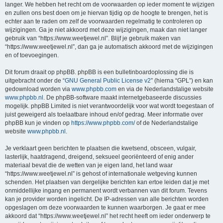
langer. We hebben het recht om de voorwaarden op ieder moment te wijzigen
en zullen ons best doen om je hiervan tijdig op de hoogte te brengen, het is
echter aan te raden om zelf de voorwaarden regelmatig te controleren op
wijzigingen. Ga je niet akkoord met deze wijzigingen, maak dan niet langer
gebruik van “https://www.weetjewel.nl”. Blijf je gebruik maken van
“https://www.weetjewel.nl”, dan ga je automatisch akkoord met de wijzigingen
en of toevoegingen.
Dit forum draait op phpBB. phpBB is een bulletinboardoplossing die is
uitgebracht onder de “
GNU General Public License v2
” (hierna “GPL”) en kan
gedownload worden via
www.phpbb.com
en via de Nederlandstalige website
www.phpbb.nl
. De phpBB-software maakt internetgebaseerde discussies
mogelijk. phpBB Limited is niet verantwoordelijk voor wat wordt toegestaan of
juist geweigerd als toelaatbare inhoud en/of gedrag. Meer informatie over
phpBB kun je vinden op
https://www.phpbb.com/
of de Nederlandstalige
website
www.phpbb.nl
.
Je verklaart geen berichten te plaatsen die kwetsend, obsceen, vulgair,
lasterlijk, haatdragend, dreigend, seksueel georiënteerd of enig ander
materiaal bevat die de wetten van je eigen land, het land waar
“https://www.weetjewel.nl” is gehost of internationale wetgeving kunnen
schenden. Het plaatsen van dergelijke berichten kan ertoe leiden dat je met
onmiddellijke ingang en permanent wordt verbannen van dit forum. Tevens
kan je provider worden ingelicht. De IP-adressen van alle berichten worden
opgeslagen om deze voorwaarden te kunnen waarborgen. Je gaat er mee
akkoord dat “https://www.weetjewel.nl” het recht heeft om ieder onderwerp te