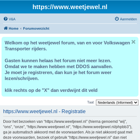
https://www.weetjewel.nl
V&A
Aanmelden
Home
Forumoverzicht
Welkom op het weetjewel forum, van en voor Volkswagen
Transporter rijders.
Gasten kunnen helaas het forum niet meer lezen.
Omdat we te maken hebben met DDOS aanvallen.
Je moet je registreren, dan kun je het forum weer
lezen/schrijven.
klik rechts op de "X" dan verdwijnt dit veld
Taal:
https://www.weetjewel.nl - Registratie
Door het bezoeken van “https://www.weetjewel.nl” (hierna genoemd “wij”,
“ons”, “onze”, “https://www.weetjewel.nl”, “https://www.weetjewel.nl/phpbb3”),
ga je automatisch akkoord met de voorwaarden. Als je niet akkoord gaat met
deze voorwaarden, bezoek of gebruik “https://www.weetjewel.nl” dan niet