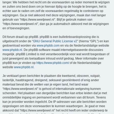
langer. We hebben het recht om de voorwaarden op ieder moment te wijzigen
en zullen ons best doen om je hiervan tijdig op de hoogte te brengen, het is
echter aan te raden om zelf de voorwaarden regelmatig te controleren op
wijzigingen. Ga je niet akkoord met deze wijzigingen, maak dan niet langer
gebruik van “https://www.weetjewel.nl”. Blijf je gebruik maken van
“https://www.weetjewel.nl”, dan ga je automatisch akkoord met de wijzigingen
en of toevoegingen.
Dit forum draait op phpBB. phpBB is een bulletinboardoplossing die is
uitgebracht onder de “
GNU General Public License v2
” (hierna “GPL”) en kan
gedownload worden via
www.phpbb.com
en via de Nederlandstalige website
www.phpbb.nl
. De phpBB-software maakt internetgebaseerde discussies
mogelijk. phpBB Limited is niet verantwoordelijk voor wat wordt toegestaan of
juist geweigerd als toelaatbare inhoud en/of gedrag. Meer informatie over
phpBB kun je vinden op
https://www.phpbb.com/
of de Nederlandstalige
website
www.phpbb.nl
.
Je verklaart geen berichten te plaatsen die kwetsend, obsceen, vulgair,
lasterlijk, haatdragend, dreigend, seksueel georiënteerd of enig ander
materiaal bevat die de wetten van je eigen land, het land waar
“https://www.weetjewel.nl” is gehost of internationale wetgeving kunnen
schenden. Het plaatsen van dergelijke berichten kan ertoe leiden dat je met
onmiddellijke ingang en permanent wordt verbannen van dit forum. Tevens
kan je provider worden ingelicht. De IP-adressen van alle berichten worden
opgeslagen om deze voorwaarden te kunnen waarborgen. Je gaat er mee
akkoord dat “https://www.weetjewel.nl” het recht heeft om ieder onderwerp te