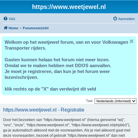
https://www.weetjewel.nl
V&A
Aanmelden
Home
Forumoverzicht
Welkom op het weetjewel forum, van en voor Volkswagen
Transporter rijders.
Gasten kunnen helaas het forum niet meer lezen.
Omdat we te maken hebben met DDOS aanvallen.
Je moet je registreren, dan kun je het forum weer
lezen/schrijven.
klik rechts op de "X" dan verdwijnt dit veld
Taal:
https://www.weetjewel.nl - Registratie
Door het bezoeken van “https://www.weetjewel.nl” (hierna genoemd “wij”,
“ons”, “onze”, “https://www.weetjewel.nl”, “https://www.weetjewel.nl/phpbb3”),
ga je automatisch akkoord met de voorwaarden. Als je niet akkoord gaat met
deze voorwaarden, bezoek of gebruik “https://www.weetjewel.nl” dan niet