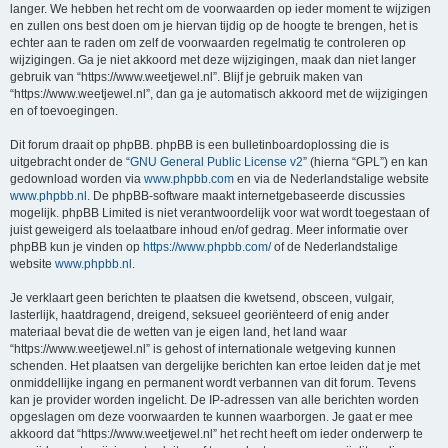
langer. We hebben het recht om de voorwaarden op ieder moment te wijzigen
en zullen ons best doen om je hiervan tijdig op de hoogte te brengen, het is
echter aan te raden om zelf de voorwaarden regelmatig te controleren op
wijzigingen. Ga je niet akkoord met deze wijzigingen, maak dan niet langer
gebruik van “https://www.weetjewel.nl”. Blijf je gebruik maken van
“https://www.weetjewel.nl”, dan ga je automatisch akkoord met de wijzigingen
en of toevoegingen.
Dit forum draait op phpBB. phpBB is een bulletinboardoplossing die is
uitgebracht onder de “
GNU General Public License v2
” (hierna “GPL”) en kan
gedownload worden via
www.phpbb.com
en via de Nederlandstalige website
www.phpbb.nl
. De phpBB-software maakt internetgebaseerde discussies
mogelijk. phpBB Limited is niet verantwoordelijk voor wat wordt toegestaan of
juist geweigerd als toelaatbare inhoud en/of gedrag. Meer informatie over
phpBB kun je vinden op
https://www.phpbb.com/
of de Nederlandstalige
website
www.phpbb.nl
.
Je verklaart geen berichten te plaatsen die kwetsend, obsceen, vulgair,
lasterlijk, haatdragend, dreigend, seksueel georiënteerd of enig ander
materiaal bevat die de wetten van je eigen land, het land waar
“https://www.weetjewel.nl” is gehost of internationale wetgeving kunnen
schenden. Het plaatsen van dergelijke berichten kan ertoe leiden dat je met
onmiddellijke ingang en permanent wordt verbannen van dit forum. Tevens
kan je provider worden ingelicht. De IP-adressen van alle berichten worden
opgeslagen om deze voorwaarden te kunnen waarborgen. Je gaat er mee
akkoord dat “https://www.weetjewel.nl” het recht heeft om ieder onderwerp te