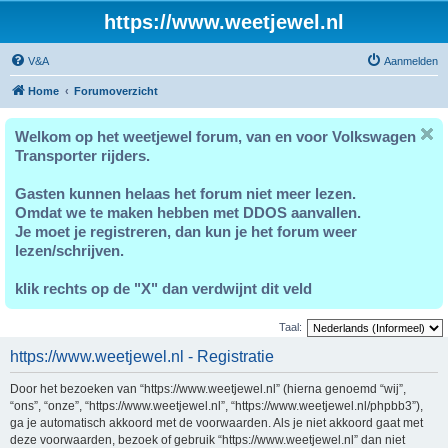
https://www.weetjewel.nl
V&A
Aanmelden
Home
Forumoverzicht
Welkom op het weetjewel forum, van en voor Volkswagen
Transporter rijders.
Gasten kunnen helaas het forum niet meer lezen.
Omdat we te maken hebben met DDOS aanvallen.
Je moet je registreren, dan kun je het forum weer
lezen/schrijven.
klik rechts op de "X" dan verdwijnt dit veld
Taal:
https://www.weetjewel.nl - Registratie
Door het bezoeken van “https://www.weetjewel.nl” (hierna genoemd “wij”,
“ons”, “onze”, “https://www.weetjewel.nl”, “https://www.weetjewel.nl/phpbb3”),
ga je automatisch akkoord met de voorwaarden. Als je niet akkoord gaat met
deze voorwaarden, bezoek of gebruik “https://www.weetjewel.nl” dan niet