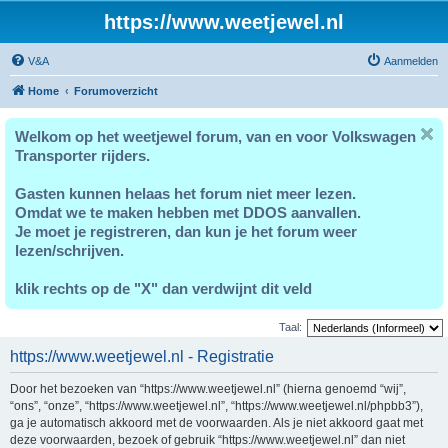
https://www.weetjewel.nl
V&A
Aanmelden
Home
Forumoverzicht
Welkom op het weetjewel forum, van en voor Volkswagen
Transporter rijders.
Gasten kunnen helaas het forum niet meer lezen.
Omdat we te maken hebben met DDOS aanvallen.
Je moet je registreren, dan kun je het forum weer
lezen/schrijven.
klik rechts op de "X" dan verdwijnt dit veld
Taal:
https://www.weetjewel.nl - Registratie
Door het bezoeken van “https://www.weetjewel.nl” (hierna genoemd “wij”,
“ons”, “onze”, “https://www.weetjewel.nl”, “https://www.weetjewel.nl/phpbb3”),
ga je automatisch akkoord met de voorwaarden. Als je niet akkoord gaat met
deze voorwaarden, bezoek of gebruik “https://www.weetjewel.nl” dan niet