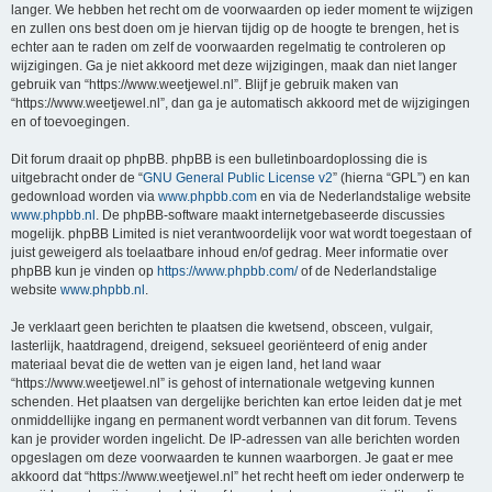
langer. We hebben het recht om de voorwaarden op ieder moment te wijzigen
en zullen ons best doen om je hiervan tijdig op de hoogte te brengen, het is
echter aan te raden om zelf de voorwaarden regelmatig te controleren op
wijzigingen. Ga je niet akkoord met deze wijzigingen, maak dan niet langer
gebruik van “https://www.weetjewel.nl”. Blijf je gebruik maken van
“https://www.weetjewel.nl”, dan ga je automatisch akkoord met de wijzigingen
en of toevoegingen.
Dit forum draait op phpBB. phpBB is een bulletinboardoplossing die is
uitgebracht onder de “
GNU General Public License v2
” (hierna “GPL”) en kan
gedownload worden via
www.phpbb.com
en via de Nederlandstalige website
www.phpbb.nl
. De phpBB-software maakt internetgebaseerde discussies
mogelijk. phpBB Limited is niet verantwoordelijk voor wat wordt toegestaan of
juist geweigerd als toelaatbare inhoud en/of gedrag. Meer informatie over
phpBB kun je vinden op
https://www.phpbb.com/
of de Nederlandstalige
website
www.phpbb.nl
.
Je verklaart geen berichten te plaatsen die kwetsend, obsceen, vulgair,
lasterlijk, haatdragend, dreigend, seksueel georiënteerd of enig ander
materiaal bevat die de wetten van je eigen land, het land waar
“https://www.weetjewel.nl” is gehost of internationale wetgeving kunnen
schenden. Het plaatsen van dergelijke berichten kan ertoe leiden dat je met
onmiddellijke ingang en permanent wordt verbannen van dit forum. Tevens
kan je provider worden ingelicht. De IP-adressen van alle berichten worden
opgeslagen om deze voorwaarden te kunnen waarborgen. Je gaat er mee
akkoord dat “https://www.weetjewel.nl” het recht heeft om ieder onderwerp te