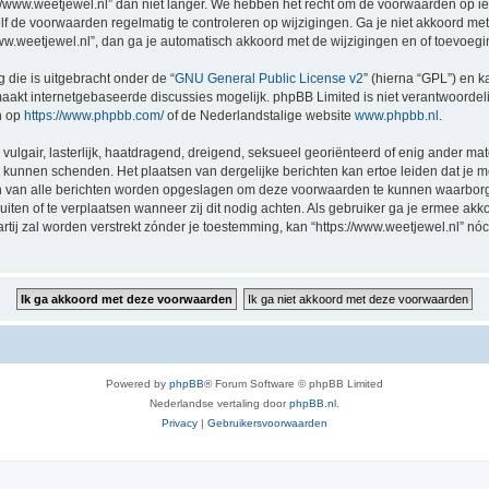
//www.weetjewel.nl” dan niet langer. We hebben het recht om de voorwaarden op ie
zelf de voorwaarden regelmatig te controleren op wijzigingen. Ga je niet akkoord me
/www.weetjewel.nl”, dan ga je automatisch akkoord met de wijzigingen en of toevoeg
 die is uitgebracht onder de “
GNU General Public License v2
” (hierna “GPL”) en
akt internetgebaseerde discussies mogelijk. phpBB Limited is niet verantwoordelij
n op
https://www.phpbb.com/
of de Nederlandstalige website
www.phpbb.nl
.
vulgair, lasterlijk, haatdragend, dreigend, seksueel georiënteerd of enig ander mat
ng kunnen schenden. Het plaatsen van dergelijke berichten kan ertoe leiden dat je
en van alle berichten worden opgeslagen om deze voorwaarden te kunnen waarborge
luiten of te verplaatsen wanneer zij dit nodig achten. Als gebruiker ga je ermee akk
artij zal worden verstrekt zónder je toestemming, kan “https://www.weetjewel.nl”
Powered by
phpBB
® Forum Software © phpBB Limited
Nederlandse vertaling door
phpBB.nl
.
Privacy
|
Gebruikersvoorwaarden