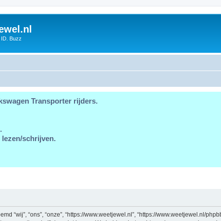
ewel.nl
 ID. Buzz
kswagen Transporter rijders.
.
 lezen/schrijven.
md “wij”, “ons”, “onze”, “https://www.weetjewel.nl”, “https://www.weetjewel.nl/phpb