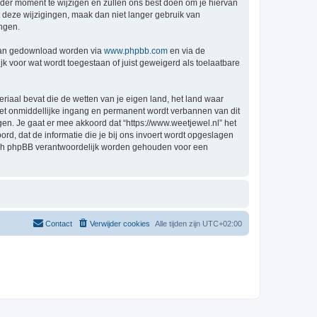
der moment te wijzigen en zullen ons best doen om je hiervan
t deze wijzigingen, maak dan niet langer gebruik van
ingen.
 kan gedownload worden via
www.phpbb.com
en via de
k voor wat wordt toegestaan of juist geweigerd als toelaatbare
eriaal bevat die de wetten van je eigen land, het land waar
 met onmiddellijke ingang en permanent wordt verbannen van dit
n. Je gaat er mee akkoord dat “https://www.weetjewel.nl” het
oord, dat de informatie die je bij ons invoert wordt opgeslagen
 nóch phpBB verantwoordelijk worden gehouden voor een
Contact
Verwijder cookies
Alle tijden zijn
UTC+02:00