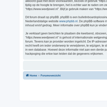
akkoord gaat met deze voorwaarden, bezoek of gebruik “https:
tijdig op de hoogte te brengen, het is echter aan te raden om 
“https://www.weetjewel.nl”. Blijf je gebruik maken van “https:/
Dit forum draait op phpBB. phpBB is een bulletinboardoplossing
Nederlandstalige website
www.phpbb.nl
. De phpBB-software ma
inhoud en/of gedrag. Meer informatie over phpBB kun je vinde
Je verklaart geen berichten te plaatsen die kwetsend, obsceen, 
“https://www.weetjewel.nl” is gehost of internationale wetgevi
forum. Tevens kan je provider worden ingelicht. De IP-adress
recht heeft om ieder onderwerp te verwijderen, te wijzigen, te s
in een database. Hoewel deze informatie niet aan een derde p
hackpoging die ertoe kan leiden dat de gegevens vrijkomen.
Home
Forumoverzicht