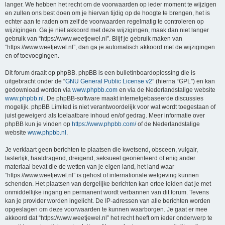
langer. We hebben het recht om de voorwaarden op ieder moment te wijzigen
en zullen ons best doen om je hiervan tijdig op de hoogte te brengen, het is
echter aan te raden om zelf de voorwaarden regelmatig te controleren op
wijzigingen. Ga je niet akkoord met deze wijzigingen, maak dan niet langer
gebruik van “https://www.weetjewel.nl”. Blijf je gebruik maken van
“https://www.weetjewel.nl”, dan ga je automatisch akkoord met de wijzigingen
en of toevoegingen.
Dit forum draait op phpBB. phpBB is een bulletinboardoplossing die is
uitgebracht onder de “
GNU General Public License v2
” (hierna “GPL”) en kan
gedownload worden via
www.phpbb.com
en via de Nederlandstalige website
www.phpbb.nl
. De phpBB-software maakt internetgebaseerde discussies
mogelijk. phpBB Limited is niet verantwoordelijk voor wat wordt toegestaan of
juist geweigerd als toelaatbare inhoud en/of gedrag. Meer informatie over
phpBB kun je vinden op
https://www.phpbb.com/
of de Nederlandstalige
website
www.phpbb.nl
.
Je verklaart geen berichten te plaatsen die kwetsend, obsceen, vulgair,
lasterlijk, haatdragend, dreigend, seksueel georiënteerd of enig ander
materiaal bevat die de wetten van je eigen land, het land waar
“https://www.weetjewel.nl” is gehost of internationale wetgeving kunnen
schenden. Het plaatsen van dergelijke berichten kan ertoe leiden dat je met
onmiddellijke ingang en permanent wordt verbannen van dit forum. Tevens
kan je provider worden ingelicht. De IP-adressen van alle berichten worden
opgeslagen om deze voorwaarden te kunnen waarborgen. Je gaat er mee
akkoord dat “https://www.weetjewel.nl” het recht heeft om ieder onderwerp te