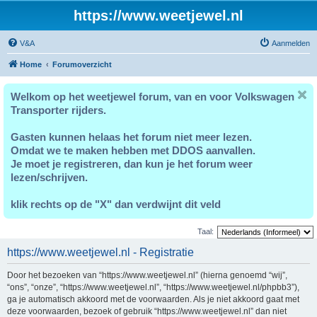
https://www.weetjewel.nl
V&A
Aanmelden
Home
Forumoverzicht
Welkom op het weetjewel forum, van en voor Volkswagen
Transporter rijders.
Gasten kunnen helaas het forum niet meer lezen.
Omdat we te maken hebben met DDOS aanvallen.
Je moet je registreren, dan kun je het forum weer
lezen/schrijven.
klik rechts op de "X" dan verdwijnt dit veld
Taal:
https://www.weetjewel.nl - Registratie
Door het bezoeken van “https://www.weetjewel.nl” (hierna genoemd “wij”,
“ons”, “onze”, “https://www.weetjewel.nl”, “https://www.weetjewel.nl/phpbb3”),
ga je automatisch akkoord met de voorwaarden. Als je niet akkoord gaat met
deze voorwaarden, bezoek of gebruik “https://www.weetjewel.nl” dan niet