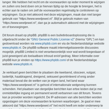
langer. We hebben het recht om de voorwaarden op ieder moment te wijzigen
en zullen ons best doen om je hiervan tijdig op de hoogte te brengen, het is
echter aan te raden om zelf de voorwaarden regelmatig te controleren op
wijzigingen. Ga je niet akkoord met deze wijzigingen, maak dan niet langer
gebruik van “https://www.weetjewel.nl”. Blijf je gebruik maken van
“https://www.weetjewel.nl”, dan ga je automatisch akkoord met de wijzigingen
en of toevoegingen.
Dit forum draait op phpBB. phpBB is een bulletinboardoplossing die is
uitgebracht onder de “
GNU General Public License v2
” (hierna “GPL”) en kan
gedownload worden via
www.phpbb.com
en via de Nederlandstalige website
www.phpbb.nl
. De phpBB-software maakt internetgebaseerde discussies
mogelijk. phpBB Limited is niet verantwoordelijk voor wat wordt toegestaan of
juist geweigerd als toelaatbare inhoud en/of gedrag. Meer informatie over
phpBB kun je vinden op
https://www.phpbb.com/
of de Nederlandstalige
website
www.phpbb.nl
.
Je verklaart geen berichten te plaatsen die kwetsend, obsceen, vulgair,
lasterlijk, haatdragend, dreigend, seksueel georiënteerd of enig ander
materiaal bevat die de wetten van je eigen land, het land waar
“https://www.weetjewel.nl” is gehost of internationale wetgeving kunnen
schenden. Het plaatsen van dergelijke berichten kan ertoe leiden dat je met
onmiddellijke ingang en permanent wordt verbannen van dit forum. Tevens
kan je provider worden ingelicht. De IP-adressen van alle berichten worden
opgeslagen om deze voorwaarden te kunnen waarborgen. Je gaat er mee
akkoord dat “https://www.weetjewel.nl” het recht heeft om ieder onderwerp te