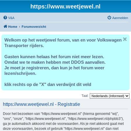
https://www.weetjewel.nl
V&A
Aanmelden
Home
Forumoverzicht
Welkom op het weetjewel forum, van en voor Volkswagen
Transporter rijders.
Gasten kunnen helaas het forum niet meer lezen.
Omdat we te maken hebben met DDOS aanvallen.
Je moet je registreren, dan kun je het forum weer
lezen/schrijven.
klik rechts op de "X" dan verdwijnt dit veld
Taal:
https://www.weetjewel.nl - Registratie
Door het bezoeken van “https://www.weetjewel.nl” (hierna genoemd “wij”,
“ons”, “onze”, “https://www.weetjewel.nl”, “https://www.weetjewel.nl/phpbb3”),
ga je automatisch akkoord met de voorwaarden. Als je niet akkoord gaat met
deze voorwaarden, bezoek of gebruik “https://www.weetjewel.nl” dan niet