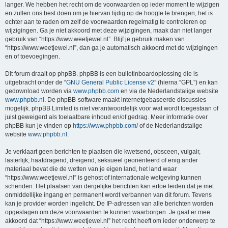
langer. We hebben het recht om de voorwaarden op ieder moment te wijzigen
en zullen ons best doen om je hiervan tijdig op de hoogte te brengen, het is
echter aan te raden om zelf de voorwaarden regelmatig te controleren op
wijzigingen. Ga je niet akkoord met deze wijzigingen, maak dan niet langer
gebruik van “https://www.weetjewel.nl”. Blijf je gebruik maken van
“https://www.weetjewel.nl”, dan ga je automatisch akkoord met de wijzigingen
en of toevoegingen.
Dit forum draait op phpBB. phpBB is een bulletinboardoplossing die is
uitgebracht onder de “
GNU General Public License v2
” (hierna “GPL”) en kan
gedownload worden via
www.phpbb.com
en via de Nederlandstalige website
www.phpbb.nl
. De phpBB-software maakt internetgebaseerde discussies
mogelijk. phpBB Limited is niet verantwoordelijk voor wat wordt toegestaan of
juist geweigerd als toelaatbare inhoud en/of gedrag. Meer informatie over
phpBB kun je vinden op
https://www.phpbb.com/
of de Nederlandstalige
website
www.phpbb.nl
.
Je verklaart geen berichten te plaatsen die kwetsend, obsceen, vulgair,
lasterlijk, haatdragend, dreigend, seksueel georiënteerd of enig ander
materiaal bevat die de wetten van je eigen land, het land waar
“https://www.weetjewel.nl” is gehost of internationale wetgeving kunnen
schenden. Het plaatsen van dergelijke berichten kan ertoe leiden dat je met
onmiddellijke ingang en permanent wordt verbannen van dit forum. Tevens
kan je provider worden ingelicht. De IP-adressen van alle berichten worden
opgeslagen om deze voorwaarden te kunnen waarborgen. Je gaat er mee
akkoord dat “https://www.weetjewel.nl” het recht heeft om ieder onderwerp te