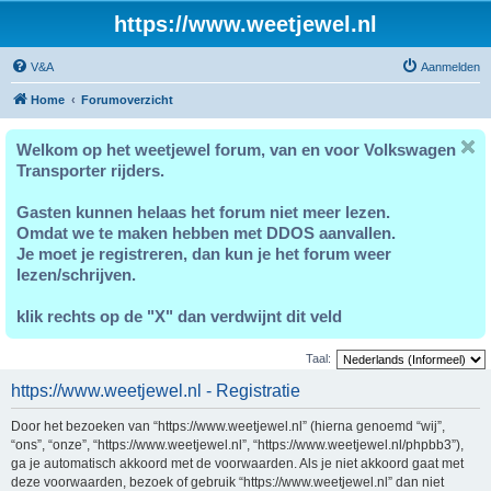
https://www.weetjewel.nl
V&A
Aanmelden
Home
Forumoverzicht
Welkom op het weetjewel forum, van en voor Volkswagen
Transporter rijders.
Gasten kunnen helaas het forum niet meer lezen.
Omdat we te maken hebben met DDOS aanvallen.
Je moet je registreren, dan kun je het forum weer
lezen/schrijven.
klik rechts op de "X" dan verdwijnt dit veld
Taal:
https://www.weetjewel.nl - Registratie
Door het bezoeken van “https://www.weetjewel.nl” (hierna genoemd “wij”,
“ons”, “onze”, “https://www.weetjewel.nl”, “https://www.weetjewel.nl/phpbb3”),
ga je automatisch akkoord met de voorwaarden. Als je niet akkoord gaat met
deze voorwaarden, bezoek of gebruik “https://www.weetjewel.nl” dan niet