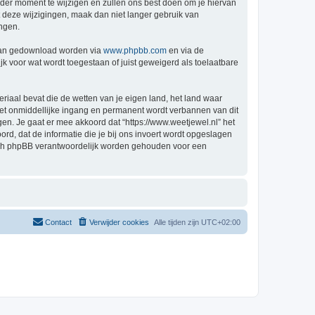
der moment te wijzigen en zullen ons best doen om je hiervan
t deze wijzigingen, maak dan niet langer gebruik van
ingen.
 kan gedownload worden via
www.phpbb.com
en via de
k voor wat wordt toegestaan of juist geweigerd als toelaatbare
eriaal bevat die de wetten van je eigen land, het land waar
 met onmiddellijke ingang en permanent wordt verbannen van dit
n. Je gaat er mee akkoord dat “https://www.weetjewel.nl” het
oord, dat de informatie die je bij ons invoert wordt opgeslagen
 nóch phpBB verantwoordelijk worden gehouden voor een
Contact
Verwijder cookies
Alle tijden zijn
UTC+02:00