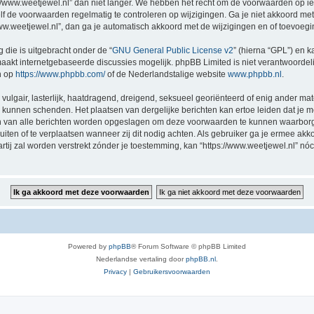
//www.weetjewel.nl” dan niet langer. We hebben het recht om de voorwaarden op ie
zelf de voorwaarden regelmatig te controleren op wijzigingen. Ga je niet akkoord me
/www.weetjewel.nl”, dan ga je automatisch akkoord met de wijzigingen en of toevoeg
 die is uitgebracht onder de “
GNU General Public License v2
” (hierna “GPL”) en
akt internetgebaseerde discussies mogelijk. phpBB Limited is niet verantwoordelij
n op
https://www.phpbb.com/
of de Nederlandstalige website
www.phpbb.nl
.
vulgair, lasterlijk, haatdragend, dreigend, seksueel georiënteerd of enig ander mat
ng kunnen schenden. Het plaatsen van dergelijke berichten kan ertoe leiden dat je
en van alle berichten worden opgeslagen om deze voorwaarden te kunnen waarborge
luiten of te verplaatsen wanneer zij dit nodig achten. Als gebruiker ga je ermee akk
artij zal worden verstrekt zónder je toestemming, kan “https://www.weetjewel.nl”
Powered by
phpBB
® Forum Software © phpBB Limited
Nederlandse vertaling door
phpBB.nl
.
Privacy
|
Gebruikersvoorwaarden