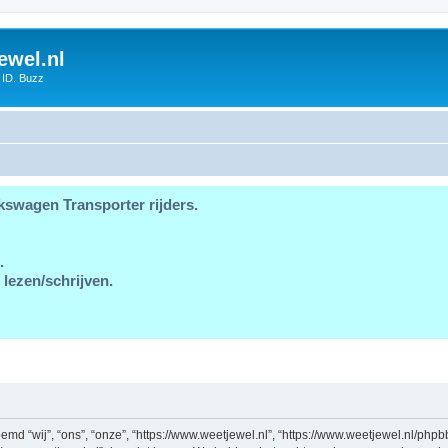
ewel.nl
 ID. Buzz
kswagen Transporter rijders.
.
 lezen/schrijven.
md “wij”, “ons”, “onze”, “https://www.weetjewel.nl”, “https://www.weetjewel.nl/phpb