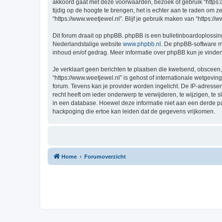
akkoord gaat met deze voorwaarden, bezoek of gebruik “https:
tijdig op de hoogte te brengen, het is echter aan te raden om 
“https://www.weetjewel.nl”. Blijf je gebruik maken van “https:/
Dit forum draait op phpBB. phpBB is een bulletinboardoplossing
Nederlandstalige website
www.phpbb.nl
. De phpBB-software ma
inhoud en/of gedrag. Meer informatie over phpBB kun je vinde
Je verklaart geen berichten te plaatsen die kwetsend, obsceen, 
“https://www.weetjewel.nl” is gehost of internationale wetgevi
forum. Tevens kan je provider worden ingelicht. De IP-adress
recht heeft om ieder onderwerp te verwijderen, te wijzigen, te s
in een database. Hoewel deze informatie niet aan een derde p
hackpoging die ertoe kan leiden dat de gegevens vrijkomen.
Home
Forumoverzicht