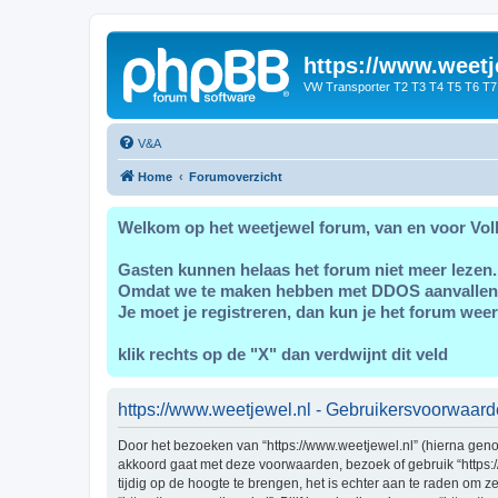
https://www.weetj
VW Transporter T2 T3 T4 T5 T6 T7
V&A
Home
Forumoverzicht
Welkom op het weetjewel forum, van en voor Vol
Gasten kunnen helaas het forum niet meer lezen.
Omdat we te maken hebben met DDOS aanvallen
Je moet je registreren, dan kun je het forum weer
klik rechts op de "X" dan verdwijnt dit veld
https://www.weetjewel.nl - Gebruikersvoorwaar
Door het bezoeken van “https://www.weetjewel.nl” (hierna genoe
akkoord gaat met deze voorwaarden, bezoek of gebruik “https:
tijdig op de hoogte te brengen, het is echter aan te raden om 