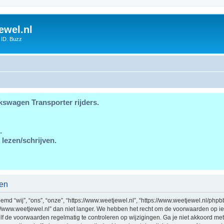
ewel.nl
 ID. Buzz
kswagen Transporter rijders.
.
 lezen/schrijven.
den
md “wij”, “ons”, “onze”, “https://www.weetjewel.nl”, “https://www.weetjewel.nl/phpb
//www.weetjewel.nl” dan niet langer. We hebben het recht om de voorwaarden op ie
zelf de voorwaarden regelmatig te controleren op wijzigingen. Ga je niet akkoord me