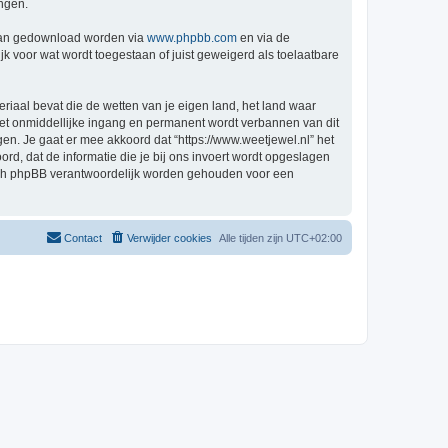
ingen.
 kan gedownload worden via
www.phpbb.com
en via de
k voor wat wordt toegestaan of juist geweigerd als toelaatbare
eriaal bevat die de wetten van je eigen land, het land waar
 met onmiddellijke ingang en permanent wordt verbannen van dit
n. Je gaat er mee akkoord dat “https://www.weetjewel.nl” het
oord, dat de informatie die je bij ons invoert wordt opgeslagen
 nóch phpBB verantwoordelijk worden gehouden voor een
Contact
Verwijder cookies
Alle tijden zijn
UTC+02:00