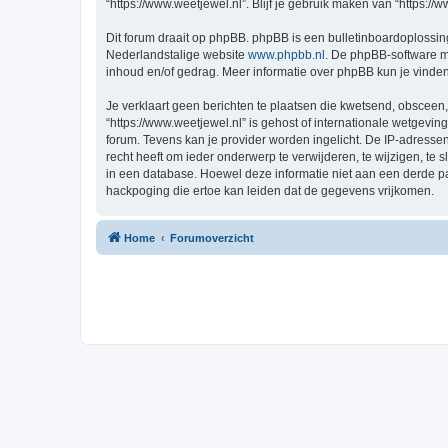
“https://www.weetjewel.nl”. Blijf je gebruik maken van “https:/
Dit forum draait op phpBB. phpBB is een bulletinboardoplossing
Nederlandstalige website
www.phpbb.nl
. De phpBB-software ma
inhoud en/of gedrag. Meer informatie over phpBB kun je vinde
Je verklaart geen berichten te plaatsen die kwetsend, obsceen, 
“https://www.weetjewel.nl” is gehost of internationale wetgevi
forum. Tevens kan je provider worden ingelicht. De IP-adress
recht heeft om ieder onderwerp te verwijderen, te wijzigen, te s
in een database. Hoewel deze informatie niet aan een derde p
hackpoging die ertoe kan leiden dat de gegevens vrijkomen.
Home
Forumoverzicht