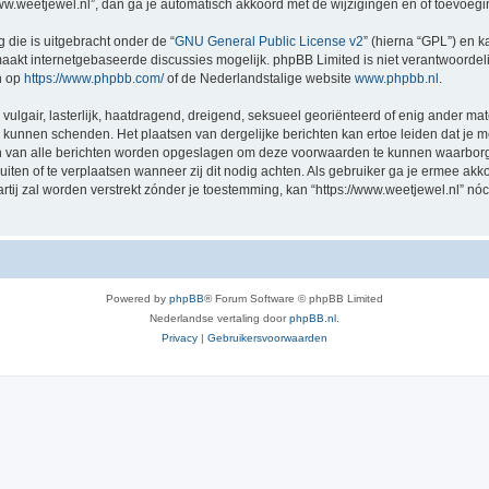
/www.weetjewel.nl”, dan ga je automatisch akkoord met de wijzigingen en of toevoeg
 die is uitgebracht onder de “
GNU General Public License v2
” (hierna “GPL”) en
akt internetgebaseerde discussies mogelijk. phpBB Limited is niet verantwoordelij
n op
https://www.phpbb.com/
of de Nederlandstalige website
www.phpbb.nl
.
vulgair, lasterlijk, haatdragend, dreigend, seksueel georiënteerd of enig ander mat
ng kunnen schenden. Het plaatsen van dergelijke berichten kan ertoe leiden dat je
en van alle berichten worden opgeslagen om deze voorwaarden te kunnen waarborge
luiten of te verplaatsen wanneer zij dit nodig achten. Als gebruiker ga je ermee akk
artij zal worden verstrekt zónder je toestemming, kan “https://www.weetjewel.nl”
Powered by
phpBB
® Forum Software © phpBB Limited
Nederlandse vertaling door
phpBB.nl
.
Privacy
|
Gebruikersvoorwaarden