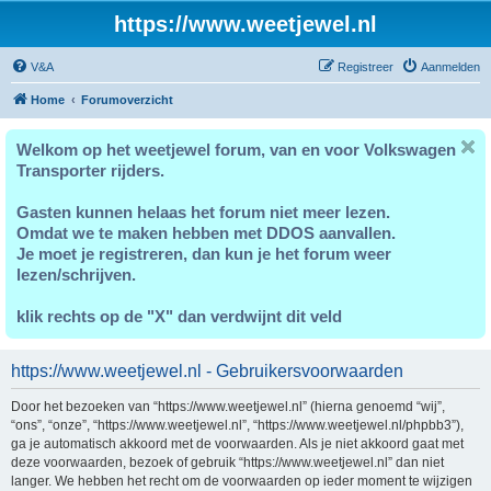
https://www.weetjewel.nl
V&A
Registreer
Aanmelden
Home
Forumoverzicht
Welkom op het weetjewel forum, van en voor Volkswagen
Transporter rijders.
Gasten kunnen helaas het forum niet meer lezen.
Omdat we te maken hebben met DDOS aanvallen.
Je moet je registreren, dan kun je het forum weer
lezen/schrijven.
klik rechts op de "X" dan verdwijnt dit veld
https://www.weetjewel.nl - Gebruikersvoorwaarden
Door het bezoeken van “https://www.weetjewel.nl” (hierna genoemd “wij”,
“ons”, “onze”, “https://www.weetjewel.nl”, “https://www.weetjewel.nl/phpbb3”),
ga je automatisch akkoord met de voorwaarden. Als je niet akkoord gaat met
deze voorwaarden, bezoek of gebruik “https://www.weetjewel.nl” dan niet
langer. We hebben het recht om de voorwaarden op ieder moment te wijzigen