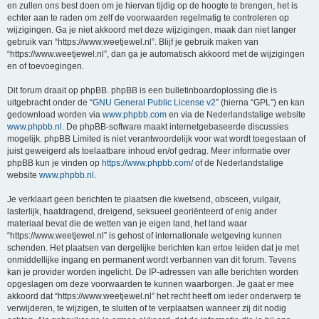
en zullen ons best doen om je hiervan tijdig op de hoogte te brengen, het is
echter aan te raden om zelf de voorwaarden regelmatig te controleren op
wijzigingen. Ga je niet akkoord met deze wijzigingen, maak dan niet langer
gebruik van “https://www.weetjewel.nl”. Blijf je gebruik maken van
“https://www.weetjewel.nl”, dan ga je automatisch akkoord met de wijzigingen
en of toevoegingen.
Dit forum draait op phpBB. phpBB is een bulletinboardoplossing die is
uitgebracht onder de “
GNU General Public License v2
” (hierna “GPL”) en kan
gedownload worden via
www.phpbb.com
en via de Nederlandstalige website
www.phpbb.nl
. De phpBB-software maakt internetgebaseerde discussies
mogelijk. phpBB Limited is niet verantwoordelijk voor wat wordt toegestaan of
juist geweigerd als toelaatbare inhoud en/of gedrag. Meer informatie over
phpBB kun je vinden op
https://www.phpbb.com/
of de Nederlandstalige
website
www.phpbb.nl
.
Je verklaart geen berichten te plaatsen die kwetsend, obsceen, vulgair,
lasterlijk, haatdragend, dreigend, seksueel georiënteerd of enig ander
materiaal bevat die de wetten van je eigen land, het land waar
“https://www.weetjewel.nl” is gehost of internationale wetgeving kunnen
schenden. Het plaatsen van dergelijke berichten kan ertoe leiden dat je met
onmiddellijke ingang en permanent wordt verbannen van dit forum. Tevens
kan je provider worden ingelicht. De IP-adressen van alle berichten worden
opgeslagen om deze voorwaarden te kunnen waarborgen. Je gaat er mee
akkoord dat “https://www.weetjewel.nl” het recht heeft om ieder onderwerp te
verwijderen, te wijzigen, te sluiten of te verplaatsen wanneer zij dit nodig