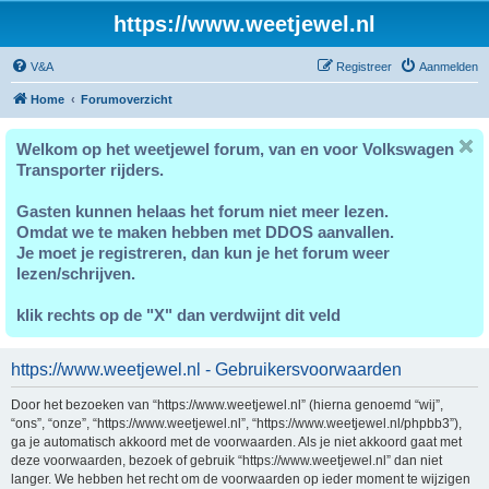
https://www.weetjewel.nl
V&A
Registreer
Aanmelden
Home
Forumoverzicht
Welkom op het weetjewel forum, van en voor Volkswagen
Transporter rijders.
Gasten kunnen helaas het forum niet meer lezen.
Omdat we te maken hebben met DDOS aanvallen.
Je moet je registreren, dan kun je het forum weer
lezen/schrijven.
klik rechts op de "X" dan verdwijnt dit veld
https://www.weetjewel.nl - Gebruikersvoorwaarden
Door het bezoeken van “https://www.weetjewel.nl” (hierna genoemd “wij”,
“ons”, “onze”, “https://www.weetjewel.nl”, “https://www.weetjewel.nl/phpbb3”),
ga je automatisch akkoord met de voorwaarden. Als je niet akkoord gaat met
deze voorwaarden, bezoek of gebruik “https://www.weetjewel.nl” dan niet
langer. We hebben het recht om de voorwaarden op ieder moment te wijzigen