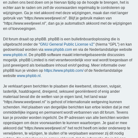
en zullen ons best doen om je hiervan tijdig op de hoogte te brengen, het is
echter aan te raden om zelf de voorwaarden regelmatig te controleren op
wijzigingen. Ga je niet akkoord met deze wijzigingen, maak dan niet langer
gebruik van “https://www.weetjewel.nl”. Blijf je gebruik maken van
“https://www.weetjewel.nl”, dan ga je automatisch akkoord met de wijzigingen
en of toevoegingen.
Dit forum draait op phpBB. phpBB is een bulletinboardoplossing die is
uitgebracht onder de “
GNU General Public License v2
” (hierna “GPL”) en kan
gedownload worden via
www.phpbb.com
en via de Nederlandstalige website
www.phpbb.nl
. De phpBB-software maakt internetgebaseerde discussies
mogelijk. phpBB Limited is niet verantwoordelijk voor wat wordt toegestaan of
juist geweigerd als toelaatbare inhoud en/of gedrag. Meer informatie over
phpBB kun je vinden op
https://www.phpbb.com/
of de Nederlandstalige
website
www.phpbb.nl
.
Je verklaart geen berichten te plaatsen die kwetsend, obsceen, vulgair,
lasterlijk, haatdragend, dreigend, seksueel georiënteerd of enig ander
materiaal bevat die de wetten van je eigen land, het land waar
“https://www.weetjewel.nl” is gehost of internationale wetgeving kunnen
schenden. Het plaatsen van dergelijke berichten kan ertoe leiden dat je met
onmiddellijke ingang en permanent wordt verbannen van dit forum. Tevens
kan je provider worden ingelicht. De IP-adressen van alle berichten worden
opgeslagen om deze voorwaarden te kunnen waarborgen. Je gaat er mee
akkoord dat “https://www.weetjewel.nl” het recht heeft om ieder onderwerp te
verwijderen, te wijzigen, te sluiten of te verplaatsen wanneer zij dit nodig