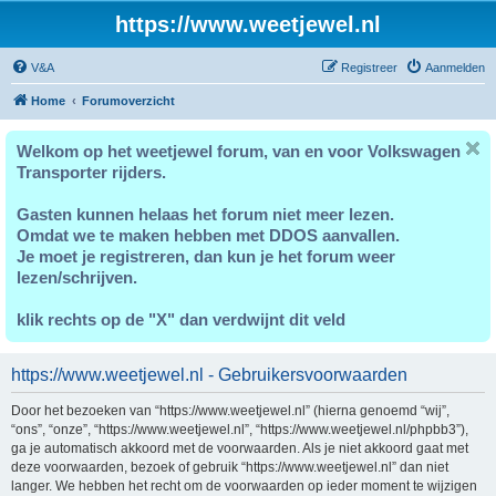
https://www.weetjewel.nl
V&A
Registreer
Aanmelden
Home
Forumoverzicht
Welkom op het weetjewel forum, van en voor Volkswagen
Transporter rijders.
Gasten kunnen helaas het forum niet meer lezen.
Omdat we te maken hebben met DDOS aanvallen.
Je moet je registreren, dan kun je het forum weer
lezen/schrijven.
klik rechts op de "X" dan verdwijnt dit veld
https://www.weetjewel.nl - Gebruikersvoorwaarden
Door het bezoeken van “https://www.weetjewel.nl” (hierna genoemd “wij”,
“ons”, “onze”, “https://www.weetjewel.nl”, “https://www.weetjewel.nl/phpbb3”),
ga je automatisch akkoord met de voorwaarden. Als je niet akkoord gaat met
deze voorwaarden, bezoek of gebruik “https://www.weetjewel.nl” dan niet
langer. We hebben het recht om de voorwaarden op ieder moment te wijzigen