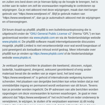
en zullen ons best doen om je hiervan tijdig op de hoogte te brengen, het is
echter aan te raden om zelf de voorwaarden regelmatig te controleren op
wijzigingen. Ga je niet akkoord met deze wijzigingen, maak dan niet langer
gebruik van “https://www.weetjewel.nl”. Blijf je gebruik maken van
“https://www.weetjewel.nl”, dan ga je automatisch akkoord met de wijzigingen
en of toevoegingen.
Dit forum draait op phpBB. phpBB is een bulletinboardoplossing die is
uitgebracht onder de “
GNU General Public License v2
” (hierna “GPL”) en kan
gedownload worden via
www.phpbb.com
en via de Nederlandstalige website
www.phpbb.nl
. De phpBB-software maakt internetgebaseerde discussies
mogelijk. phpBB Limited is niet verantwoordelijk voor wat wordt toegestaan of
juist geweigerd als toelaatbare inhoud en/of gedrag. Meer informatie over
phpBB kun je vinden op
https://www.phpbb.com/
of de Nederlandstalige
website
www.phpbb.nl
.
Je verklaart geen berichten te plaatsen die kwetsend, obsceen, vulgair,
lasterlijk, haatdragend, dreigend, seksueel georiënteerd of enig ander
materiaal bevat die de wetten van je eigen land, het land waar
“https://www.weetjewel.nl” is gehost of internationale wetgeving kunnen
schenden. Het plaatsen van dergelijke berichten kan ertoe leiden dat je met
onmiddellijke ingang en permanent wordt verbannen van dit forum. Tevens
kan je provider worden ingelicht. De IP-adressen van alle berichten worden
opgeslagen om deze voorwaarden te kunnen waarborgen. Je gaat er mee
akkoord dat “https://www.weetjewel.nl” het recht heeft om ieder onderwerp te
verwijderen, te wijzigen, te sluiten of te verplaatsen wanneer zij dit nodig