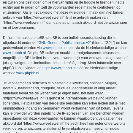
en zullen ons best doen om je hiervan tijdig op de hoogte te brengen, het is
echter aan te raden om zelf de voorwaarden regelmatig te controleren op
wijzigingen. Ga je niet akkoord met deze wijzigingen, maak dan niet langer
gebruik van “https://www.weetjewel.nl”. Blijf je gebruik maken van
“https://www.weetjewel.nl”, dan ga je automatisch akkoord met de wijzigingen
en of toevoegingen.
Dit forum draait op phpBB. phpBB is een bulletinboardoplossing die is
uitgebracht onder de “
GNU General Public License v2
” (hierna “GPL”) en kan
gedownload worden via
www.phpbb.com
en via de Nederlandstalige website
www.phpbb.nl
. De phpBB-software maakt internetgebaseerde discussies
mogelijk. phpBB Limited is niet verantwoordelijk voor wat wordt toegestaan of
juist geweigerd als toelaatbare inhoud en/of gedrag. Meer informatie over
phpBB kun je vinden op
https://www.phpbb.com/
of de Nederlandstalige
website
www.phpbb.nl
.
Je verklaart geen berichten te plaatsen die kwetsend, obsceen, vulgair,
lasterlijk, haatdragend, dreigend, seksueel georiënteerd of enig ander
materiaal bevat die de wetten van je eigen land, het land waar
“https://www.weetjewel.nl” is gehost of internationale wetgeving kunnen
schenden. Het plaatsen van dergelijke berichten kan ertoe leiden dat je met
onmiddellijke ingang en permanent wordt verbannen van dit forum. Tevens
kan je provider worden ingelicht. De IP-adressen van alle berichten worden
opgeslagen om deze voorwaarden te kunnen waarborgen. Je gaat er mee
akkoord dat “https://www.weetjewel.nl” het recht heeft om ieder onderwerp te
verwijderen, te wijzigen, te sluiten of te verplaatsen wanneer zij dit nodig