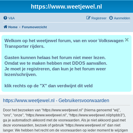
https://www.weetjewel.nl
V&A
Registreer
Aanmelden
Home
Forumoverzicht
Welkom op het weetjewel forum, van en voor Volkswagen
Transporter rijders.
Gasten kunnen helaas het forum niet meer lezen.
Omdat we te maken hebben met DDOS aanvallen.
Je moet je registreren, dan kun je het forum weer
lezen/schrijven.
klik rechts op de "X" dan verdwijnt dit veld
https://www.weetjewel.nl - Gebruikersvoorwaarden
Door het bezoeken van “https://www.weetjewel.nl” (hierna genoemd “wij”,
“ons”, “onze”, “https://www.weetjewel.nl”, “https://www.weetjewel.nl/phpbb3”),
ga je automatisch akkoord met de voorwaarden. Als je niet akkoord gaat met
deze voorwaarden, bezoek of gebruik “https://www.weetjewel.nl” dan niet
langer. We hebben het recht om de voorwaarden op ieder moment te wijzigen