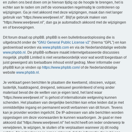
en zullen ons best doen om je hiervan tijdig op de hoogte te brengen, het is
echter aan te raden om zelf de voorwaarden regelmatig te controleren op
wijzigingen. Ga je niet akkoord met deze wijzigingen, maak dan niet langer
gebruik van “https://www.weetjewel.nl”. Blijf je gebruik maken van
“https://www.weetjewel.nl”, dan ga je automatisch akkoord met de wijzigingen
en of toevoegingen.
Dit forum draait op phpBB. phpBB is een bulletinboardoplossing die is
uitgebracht onder de “
GNU General Public License v2
” (hierna “GPL”) en kan
gedownload worden via
www.phpbb.com
en via de Nederlandstalige website
www.phpbb.nl
. De phpBB-software maakt internetgebaseerde discussies
mogelijk. phpBB Limited is niet verantwoordelijk voor wat wordt toegestaan of
juist geweigerd als toelaatbare inhoud en/of gedrag. Meer informatie over
phpBB kun je vinden op
https://www.phpbb.com/
of de Nederlandstalige
website
www.phpbb.nl
.
Je verklaart geen berichten te plaatsen die kwetsend, obsceen, vulgair,
lasterlijk, haatdragend, dreigend, seksueel georiënteerd of enig ander
materiaal bevat die de wetten van je eigen land, het land waar
“https://www.weetjewel.nl” is gehost of internationale wetgeving kunnen
schenden. Het plaatsen van dergelijke berichten kan ertoe leiden dat je met
onmiddellijke ingang en permanent wordt verbannen van dit forum. Tevens
kan je provider worden ingelicht. De IP-adressen van alle berichten worden
opgeslagen om deze voorwaarden te kunnen waarborgen. Je gaat er mee
akkoord dat “https://www.weetjewel.nl” het recht heeft om ieder onderwerp te
verwijderen, te wijzigen, te sluiten of te verplaatsen wanneer zij dit nodig