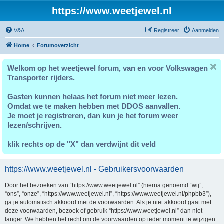
https://www.weetjewel.nl
V&A
Registreer
Aanmelden
Home
Forumoverzicht
Welkom op het weetjewel forum, van en voor Volkswagen
Transporter rijders.
Gasten kunnen helaas het forum niet meer lezen.
Omdat we te maken hebben met DDOS aanvallen.
Je moet je registreren, dan kun je het forum weer
lezen/schrijven.
klik rechts op de "X" dan verdwijnt dit veld
https://www.weetjewel.nl - Gebruikersvoorwaarden
Door het bezoeken van “https://www.weetjewel.nl” (hierna genoemd “wij”,
“ons”, “onze”, “https://www.weetjewel.nl”, “https://www.weetjewel.nl/phpbb3”),
ga je automatisch akkoord met de voorwaarden. Als je niet akkoord gaat met
deze voorwaarden, bezoek of gebruik “https://www.weetjewel.nl” dan niet
langer. We hebben het recht om de voorwaarden op ieder moment te wijzigen