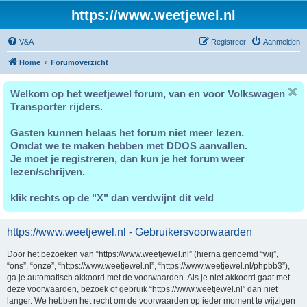
https://www.weetjewel.nl
V&A
Registreer
Aanmelden
Home
Forumoverzicht
Welkom op het weetjewel forum, van en voor Volkswagen
Transporter rijders.
Gasten kunnen helaas het forum niet meer lezen.
Omdat we te maken hebben met DDOS aanvallen.
Je moet je registreren, dan kun je het forum weer
lezen/schrijven.
klik rechts op de "X" dan verdwijnt dit veld
https://www.weetjewel.nl - Gebruikersvoorwaarden
Door het bezoeken van “https://www.weetjewel.nl” (hierna genoemd “wij”,
“ons”, “onze”, “https://www.weetjewel.nl”, “https://www.weetjewel.nl/phpbb3”),
ga je automatisch akkoord met de voorwaarden. Als je niet akkoord gaat met
deze voorwaarden, bezoek of gebruik “https://www.weetjewel.nl” dan niet
langer. We hebben het recht om de voorwaarden op ieder moment te wijzigen