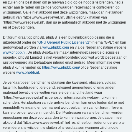
en zullen ons best doen om je hiervan tijdig op de hoogte te brengen, het is
echter aan te raden om zelf de voorwaarden regelmatig te controleren op
wijzigingen. Ga je niet akkoord met deze wijzigingen, maak dan niet langer
gebruik van “https://www.weetjewel.nl”. Blijf je gebruik maken van
“https://www.weetjewel.nl”, dan ga je automatisch akkoord met de wijzigingen
en of toevoegingen.
Dit forum draait op phpBB. phpBB is een bulletinboardoplossing die is
uitgebracht onder de “
GNU General Public License v2
” (hierna “GPL”) en kan
gedownload worden via
www.phpbb.com
en via de Nederlandstalige website
www.phpbb.nl
. De phpBB-software maakt internetgebaseerde discussies
mogelijk. phpBB Limited is niet verantwoordelijk voor wat wordt toegestaan of
juist geweigerd als toelaatbare inhoud en/of gedrag. Meer informatie over
phpBB kun je vinden op
https://www.phpbb.com/
of de Nederlandstalige
website
www.phpbb.nl
.
Je verklaart geen berichten te plaatsen die kwetsend, obsceen, vulgair,
lasterlijk, haatdragend, dreigend, seksueel georiënteerd of enig ander
materiaal bevat die de wetten van je eigen land, het land waar
“https://www.weetjewel.nl” is gehost of internationale wetgeving kunnen
schenden. Het plaatsen van dergelijke berichten kan ertoe leiden dat je met
onmiddellijke ingang en permanent wordt verbannen van dit forum. Tevens
kan je provider worden ingelicht. De IP-adressen van alle berichten worden
opgeslagen om deze voorwaarden te kunnen waarborgen. Je gaat er mee
akkoord dat “https://www.weetjewel.nl” het recht heeft om ieder onderwerp te
verwijderen, te wijzigen, te sluiten of te verplaatsen wanneer zij dit nodig