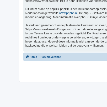
“https://www.weetjewel.nl”. Blijf je gebruik maken van “https:/
Dit forum draait op phpBB. phpBB is een bulletinboardoplossing
Nederlandstalige website
www.phpbb.nl
. De phpBB-software ma
inhoud en/of gedrag. Meer informatie over phpBB kun je vinde
Je verklaart geen berichten te plaatsen die kwetsend, obsceen, 
“https://www.weetjewel.nl” is gehost of internationale wetgevi
forum. Tevens kan je provider worden ingelicht. De IP-adress
recht heeft om ieder onderwerp te verwijderen, te wijzigen, te s
in een database. Hoewel deze informatie niet aan een derde p
hackpoging die ertoe kan leiden dat de gegevens vrijkomen.
Home
Forumoverzicht