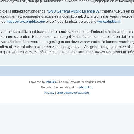
/www.weetjewel.nl”, dan ga je automatisch akkoord met de wijzigingen en of toevoeg
 die is uitgebracht onder de “
GNU General Public License v2
” (hierna “GPL”) en
akt internetgebaseerde discussies mogelijk. phpBB Limited is niet verantwoordelij
n op
https://www.phpbb.com/
of de Nederlandstalige website
www.phpbb.nl
.
vulgair, lasterlijk, haatdragend, dreigend, seksueel georiënteerd of enig ander mat
ng kunnen schenden. Het plaatsen van dergelijke berichten kan ertoe leiden dat je
en van alle berichten worden opgeslagen om deze voorwaarden te kunnen waarborge
luiten of te verplaatsen wanneer zij dit nodig achten. Als gebruiker ga je ermee akk
artij zal worden verstrekt zónder je toestemming, kan “https://www.weetjewel.nl”
Powered by
phpBB
® Forum Software © phpBB Limited
Nederlandse vertaling door
phpBB.nl
.
Privacy
|
Gebruikersvoorwaarden