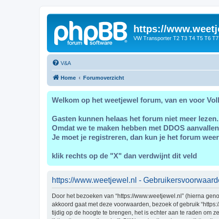
https://www.weetj
VW Transporter T2 T3 T4 T5 T6 T7
V&A
Home
Forumoverzicht
Welkom op het weetjewel forum, van en voor Vol
Gasten kunnen helaas het forum niet meer lezen.
Omdat we te maken hebben met DDOS aanvallen
Je moet je registreren, dan kun je het forum weer
klik rechts op de "X" dan verdwijnt dit veld
https://www.weetjewel.nl - Gebruikersvoorwaar
Door het bezoeken van “https://www.weetjewel.nl” (hierna genoe
akkoord gaat met deze voorwaarden, bezoek of gebruik “https:
tijdig op de hoogte te brengen, het is echter aan te raden om 