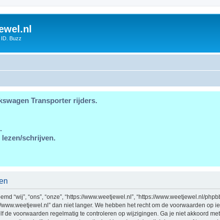
ewel.nl
 ID. Buzz
kswagen Transporter rijders.
.
 lezen/schrijven.
den
md “wij”, “ons”, “onze”, “https://www.weetjewel.nl”, “https://www.weetjewel.nl/phpb
//www.weetjewel.nl” dan niet langer. We hebben het recht om de voorwaarden op ie
zelf de voorwaarden regelmatig te controleren op wijzigingen. Ga je niet akkoord me