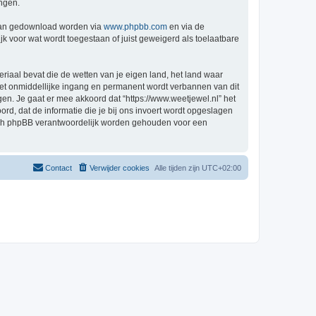
ingen.
 kan gedownload worden via
www.phpbb.com
en via de
k voor wat wordt toegestaan of juist geweigerd als toelaatbare
eriaal bevat die de wetten van je eigen land, het land waar
 met onmiddellijke ingang en permanent wordt verbannen van dit
n. Je gaat er mee akkoord dat “https://www.weetjewel.nl” het
oord, dat de informatie die je bij ons invoert wordt opgeslagen
 nóch phpBB verantwoordelijk worden gehouden voor een
Contact
Verwijder cookies
Alle tijden zijn
UTC+02:00