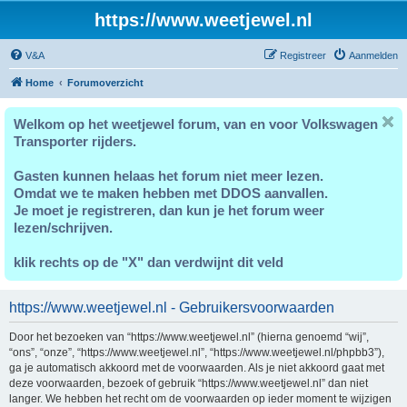
https://www.weetjewel.nl
V&A
Registreer
Aanmelden
Home
Forumoverzicht
Welkom op het weetjewel forum, van en voor Volkswagen
Transporter rijders.
Gasten kunnen helaas het forum niet meer lezen.
Omdat we te maken hebben met DDOS aanvallen.
Je moet je registreren, dan kun je het forum weer
lezen/schrijven.
klik rechts op de "X" dan verdwijnt dit veld
https://www.weetjewel.nl - Gebruikersvoorwaarden
Door het bezoeken van “https://www.weetjewel.nl” (hierna genoemd “wij”,
“ons”, “onze”, “https://www.weetjewel.nl”, “https://www.weetjewel.nl/phpbb3”),
ga je automatisch akkoord met de voorwaarden. Als je niet akkoord gaat met
deze voorwaarden, bezoek of gebruik “https://www.weetjewel.nl” dan niet
langer. We hebben het recht om de voorwaarden op ieder moment te wijzigen