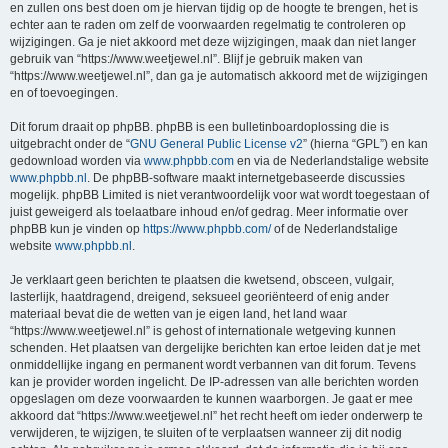
en zullen ons best doen om je hiervan tijdig op de hoogte te brengen, het is
echter aan te raden om zelf de voorwaarden regelmatig te controleren op
wijzigingen. Ga je niet akkoord met deze wijzigingen, maak dan niet langer
gebruik van “https://www.weetjewel.nl”. Blijf je gebruik maken van
“https://www.weetjewel.nl”, dan ga je automatisch akkoord met de wijzigingen
en of toevoegingen.
Dit forum draait op phpBB. phpBB is een bulletinboardoplossing die is
uitgebracht onder de “
GNU General Public License v2
” (hierna “GPL”) en kan
gedownload worden via
www.phpbb.com
en via de Nederlandstalige website
www.phpbb.nl
. De phpBB-software maakt internetgebaseerde discussies
mogelijk. phpBB Limited is niet verantwoordelijk voor wat wordt toegestaan of
juist geweigerd als toelaatbare inhoud en/of gedrag. Meer informatie over
phpBB kun je vinden op
https://www.phpbb.com/
of de Nederlandstalige
website
www.phpbb.nl
.
Je verklaart geen berichten te plaatsen die kwetsend, obsceen, vulgair,
lasterlijk, haatdragend, dreigend, seksueel georiënteerd of enig ander
materiaal bevat die de wetten van je eigen land, het land waar
“https://www.weetjewel.nl” is gehost of internationale wetgeving kunnen
schenden. Het plaatsen van dergelijke berichten kan ertoe leiden dat je met
onmiddellijke ingang en permanent wordt verbannen van dit forum. Tevens
kan je provider worden ingelicht. De IP-adressen van alle berichten worden
opgeslagen om deze voorwaarden te kunnen waarborgen. Je gaat er mee
akkoord dat “https://www.weetjewel.nl” het recht heeft om ieder onderwerp te
verwijderen, te wijzigen, te sluiten of te verplaatsen wanneer zij dit nodig