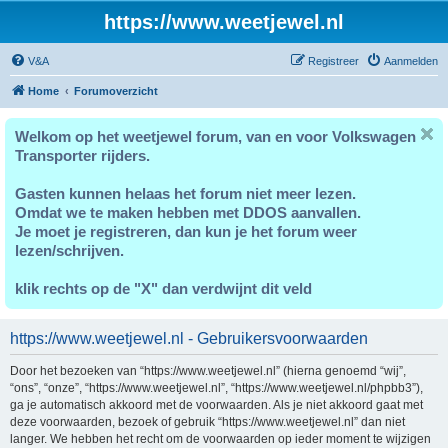
https://www.weetjewel.nl
V&A
Registreer
Aanmelden
Home
Forumoverzicht
Welkom op het weetjewel forum, van en voor Volkswagen
Transporter rijders.
Gasten kunnen helaas het forum niet meer lezen.
Omdat we te maken hebben met DDOS aanvallen.
Je moet je registreren, dan kun je het forum weer
lezen/schrijven.
klik rechts op de "X" dan verdwijnt dit veld
https://www.weetjewel.nl - Gebruikersvoorwaarden
Door het bezoeken van “https://www.weetjewel.nl” (hierna genoemd “wij”,
“ons”, “onze”, “https://www.weetjewel.nl”, “https://www.weetjewel.nl/phpbb3”),
ga je automatisch akkoord met de voorwaarden. Als je niet akkoord gaat met
deze voorwaarden, bezoek of gebruik “https://www.weetjewel.nl” dan niet
langer. We hebben het recht om de voorwaarden op ieder moment te wijzigen