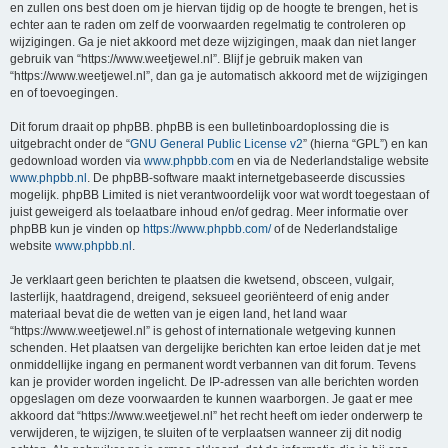
en zullen ons best doen om je hiervan tijdig op de hoogte te brengen, het is
echter aan te raden om zelf de voorwaarden regelmatig te controleren op
wijzigingen. Ga je niet akkoord met deze wijzigingen, maak dan niet langer
gebruik van “https://www.weetjewel.nl”. Blijf je gebruik maken van
“https://www.weetjewel.nl”, dan ga je automatisch akkoord met de wijzigingen
en of toevoegingen.
Dit forum draait op phpBB. phpBB is een bulletinboardoplossing die is
uitgebracht onder de “
GNU General Public License v2
” (hierna “GPL”) en kan
gedownload worden via
www.phpbb.com
en via de Nederlandstalige website
www.phpbb.nl
. De phpBB-software maakt internetgebaseerde discussies
mogelijk. phpBB Limited is niet verantwoordelijk voor wat wordt toegestaan of
juist geweigerd als toelaatbare inhoud en/of gedrag. Meer informatie over
phpBB kun je vinden op
https://www.phpbb.com/
of de Nederlandstalige
website
www.phpbb.nl
.
Je verklaart geen berichten te plaatsen die kwetsend, obsceen, vulgair,
lasterlijk, haatdragend, dreigend, seksueel georiënteerd of enig ander
materiaal bevat die de wetten van je eigen land, het land waar
“https://www.weetjewel.nl” is gehost of internationale wetgeving kunnen
schenden. Het plaatsen van dergelijke berichten kan ertoe leiden dat je met
onmiddellijke ingang en permanent wordt verbannen van dit forum. Tevens
kan je provider worden ingelicht. De IP-adressen van alle berichten worden
opgeslagen om deze voorwaarden te kunnen waarborgen. Je gaat er mee
akkoord dat “https://www.weetjewel.nl” het recht heeft om ieder onderwerp te
verwijderen, te wijzigen, te sluiten of te verplaatsen wanneer zij dit nodig