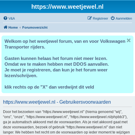
https://www.weetjewel.nl
V&A
Registreer
Aanmelden
Home
Forumoverzicht
Welkom op het weetjewel forum, van en voor Volkswagen
Transporter rijders.
Gasten kunnen helaas het forum niet meer lezen.
Omdat we te maken hebben met DDOS aanvallen.
Je moet je registreren, dan kun je het forum weer
lezen/schrijven.
klik rechts op de "X" dan verdwijnt dit veld
https://www.weetjewel.nl - Gebruikersvoorwaarden
Door het bezoeken van “https://www.weetjewel.nl” (hierna genoemd “wij”,
“ons”, “onze”, “https://www.weetjewel.nl”, “https://www.weetjewel.nl/phpbb3”),
ga je automatisch akkoord met de voorwaarden. Als je niet akkoord gaat met
deze voorwaarden, bezoek of gebruik “https://www.weetjewel.nl” dan niet
langer. We hebben het recht om de voorwaarden op ieder moment te wijzigen