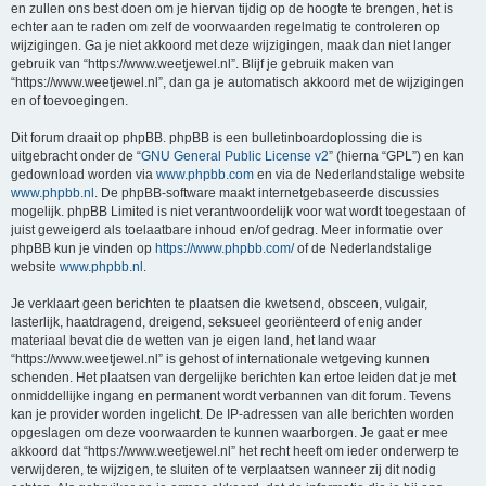
en zullen ons best doen om je hiervan tijdig op de hoogte te brengen, het is
echter aan te raden om zelf de voorwaarden regelmatig te controleren op
wijzigingen. Ga je niet akkoord met deze wijzigingen, maak dan niet langer
gebruik van “https://www.weetjewel.nl”. Blijf je gebruik maken van
“https://www.weetjewel.nl”, dan ga je automatisch akkoord met de wijzigingen
en of toevoegingen.
Dit forum draait op phpBB. phpBB is een bulletinboardoplossing die is
uitgebracht onder de “
GNU General Public License v2
” (hierna “GPL”) en kan
gedownload worden via
www.phpbb.com
en via de Nederlandstalige website
www.phpbb.nl
. De phpBB-software maakt internetgebaseerde discussies
mogelijk. phpBB Limited is niet verantwoordelijk voor wat wordt toegestaan of
juist geweigerd als toelaatbare inhoud en/of gedrag. Meer informatie over
phpBB kun je vinden op
https://www.phpbb.com/
of de Nederlandstalige
website
www.phpbb.nl
.
Je verklaart geen berichten te plaatsen die kwetsend, obsceen, vulgair,
lasterlijk, haatdragend, dreigend, seksueel georiënteerd of enig ander
materiaal bevat die de wetten van je eigen land, het land waar
“https://www.weetjewel.nl” is gehost of internationale wetgeving kunnen
schenden. Het plaatsen van dergelijke berichten kan ertoe leiden dat je met
onmiddellijke ingang en permanent wordt verbannen van dit forum. Tevens
kan je provider worden ingelicht. De IP-adressen van alle berichten worden
opgeslagen om deze voorwaarden te kunnen waarborgen. Je gaat er mee
akkoord dat “https://www.weetjewel.nl” het recht heeft om ieder onderwerp te
verwijderen, te wijzigen, te sluiten of te verplaatsen wanneer zij dit nodig