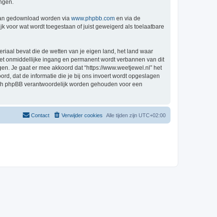
ingen.
 kan gedownload worden via
www.phpbb.com
en via de
k voor wat wordt toegestaan of juist geweigerd als toelaatbare
eriaal bevat die de wetten van je eigen land, het land waar
 met onmiddellijke ingang en permanent wordt verbannen van dit
n. Je gaat er mee akkoord dat “https://www.weetjewel.nl” het
oord, dat de informatie die je bij ons invoert wordt opgeslagen
 nóch phpBB verantwoordelijk worden gehouden voor een
Contact
Verwijder cookies
Alle tijden zijn
UTC+02:00