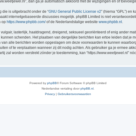
/www.weetjewel.nl”, dan ga je automatisch akkoord met de wijzigingen en of toevoeg
 die is uitgebracht onder de “
GNU General Public License v2
” (hierna “GPL”) en
akt internetgebaseerde discussies mogelijk. phpBB Limited is niet verantwoordelij
n op
https://www.phpbb.com/
of de Nederlandstalige website
www.phpbb.nl
.
vulgair, lasterlijk, haatdragend, dreigend, seksueel georiënteerd of enig ander mat
ng kunnen schenden. Het plaatsen van dergelijke berichten kan ertoe leiden dat je
en van alle berichten worden opgeslagen om deze voorwaarden te kunnen waarborge
luiten of te verplaatsen wanneer zij dit nodig achten. Als gebruiker ga je ermee akk
artij zal worden verstrekt zónder je toestemming, kan “https://www.weetjewel.nl”
Powered by
phpBB
® Forum Software © phpBB Limited
Nederlandse vertaling door
phpBB.nl
.
Privacy
|
Gebruikersvoorwaarden