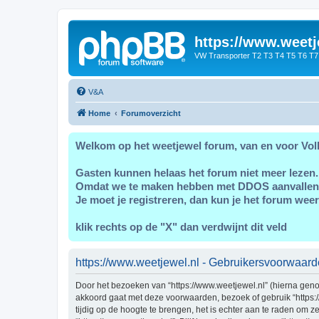
https://www.weetj
VW Transporter T2 T3 T4 T5 T6 T7
V&A
Home
Forumoverzicht
Welkom op het weetjewel forum, van en voor Vol
Gasten kunnen helaas het forum niet meer lezen.
Omdat we te maken hebben met DDOS aanvallen
Je moet je registreren, dan kun je het forum weer
klik rechts op de "X" dan verdwijnt dit veld
https://www.weetjewel.nl - Gebruikersvoorwaar
Door het bezoeken van “https://www.weetjewel.nl” (hierna genoe
akkoord gaat met deze voorwaarden, bezoek of gebruik “https:
tijdig op de hoogte te brengen, het is echter aan te raden om 