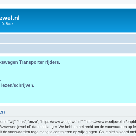
ewel.nl
 ID. Buzz
kswagen Transporter rijders.
.
 lezen/schrijven.
den
md “wij”, “ons”, “onze”, “https://www.weetjewel.nl”, “https://www.weetjewel.nl/phpb
//www.weetjewel.nl” dan niet langer. We hebben het recht om de voorwaarden op ie
zelf de voorwaarden regelmatig te controleren op wijzigingen. Ga je niet akkoord me