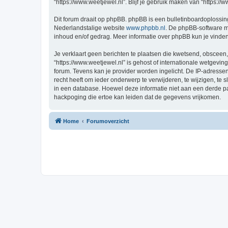
“https://www.weetjewel.nl”. Blijf je gebruik maken van “https:/
Dit forum draait op phpBB. phpBB is een bulletinboardoplossing
Nederlandstalige website
www.phpbb.nl
. De phpBB-software ma
inhoud en/of gedrag. Meer informatie over phpBB kun je vinde
Je verklaart geen berichten te plaatsen die kwetsend, obsceen, 
“https://www.weetjewel.nl” is gehost of internationale wetgevi
forum. Tevens kan je provider worden ingelicht. De IP-adress
recht heeft om ieder onderwerp te verwijderen, te wijzigen, te s
in een database. Hoewel deze informatie niet aan een derde p
hackpoging die ertoe kan leiden dat de gegevens vrijkomen.
Home
Forumoverzicht