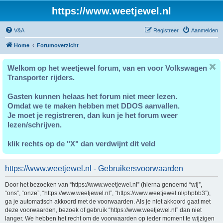
https://www.weetjewel.nl
V&A
Registreer
Aanmelden
Home
Forumoverzicht
Welkom op het weetjewel forum, van en voor Volkswagen
Transporter rijders.
Gasten kunnen helaas het forum niet meer lezen.
Omdat we te maken hebben met DDOS aanvallen.
Je moet je registreren, dan kun je het forum weer
lezen/schrijven.
klik rechts op de "X" dan verdwijnt dit veld
https://www.weetjewel.nl - Gebruikersvoorwaarden
Door het bezoeken van “https://www.weetjewel.nl” (hierna genoemd “wij”,
“ons”, “onze”, “https://www.weetjewel.nl”, “https://www.weetjewel.nl/phpbb3”),
ga je automatisch akkoord met de voorwaarden. Als je niet akkoord gaat met
deze voorwaarden, bezoek of gebruik “https://www.weetjewel.nl” dan niet
langer. We hebben het recht om de voorwaarden op ieder moment te wijzigen