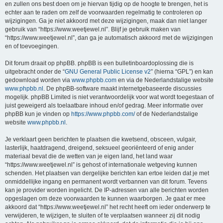
en zullen ons best doen om je hiervan tijdig op de hoogte te brengen, het is
echter aan te raden om zelf de voorwaarden regelmatig te controleren op
wijzigingen. Ga je niet akkoord met deze wijzigingen, maak dan niet langer
gebruik van “https://www.weetjewel.nl”. Blijf je gebruik maken van
“https://www.weetjewel.nl”, dan ga je automatisch akkoord met de wijzigingen
en of toevoegingen.
Dit forum draait op phpBB. phpBB is een bulletinboardoplossing die is
uitgebracht onder de “
GNU General Public License v2
” (hierna “GPL”) en kan
gedownload worden via
www.phpbb.com
en via de Nederlandstalige website
www.phpbb.nl
. De phpBB-software maakt internetgebaseerde discussies
mogelijk. phpBB Limited is niet verantwoordelijk voor wat wordt toegestaan of
juist geweigerd als toelaatbare inhoud en/of gedrag. Meer informatie over
phpBB kun je vinden op
https://www.phpbb.com/
of de Nederlandstalige
website
www.phpbb.nl
.
Je verklaart geen berichten te plaatsen die kwetsend, obsceen, vulgair,
lasterlijk, haatdragend, dreigend, seksueel georiënteerd of enig ander
materiaal bevat die de wetten van je eigen land, het land waar
“https://www.weetjewel.nl” is gehost of internationale wetgeving kunnen
schenden. Het plaatsen van dergelijke berichten kan ertoe leiden dat je met
onmiddellijke ingang en permanent wordt verbannen van dit forum. Tevens
kan je provider worden ingelicht. De IP-adressen van alle berichten worden
opgeslagen om deze voorwaarden te kunnen waarborgen. Je gaat er mee
akkoord dat “https://www.weetjewel.nl” het recht heeft om ieder onderwerp te
verwijderen, te wijzigen, te sluiten of te verplaatsen wanneer zij dit nodig