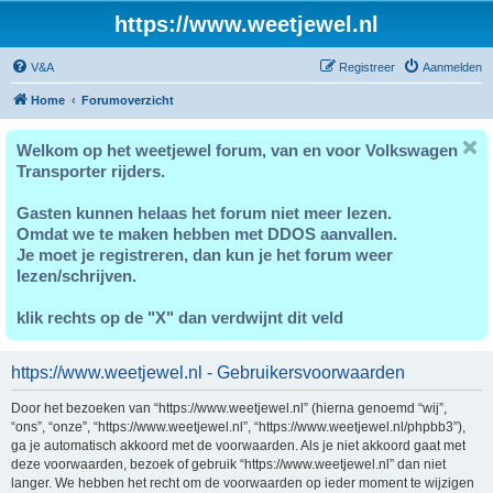
https://www.weetjewel.nl
V&A
Registreer
Aanmelden
Home
Forumoverzicht
Welkom op het weetjewel forum, van en voor Volkswagen
Transporter rijders.
Gasten kunnen helaas het forum niet meer lezen.
Omdat we te maken hebben met DDOS aanvallen.
Je moet je registreren, dan kun je het forum weer
lezen/schrijven.
klik rechts op de "X" dan verdwijnt dit veld
https://www.weetjewel.nl - Gebruikersvoorwaarden
Door het bezoeken van “https://www.weetjewel.nl” (hierna genoemd “wij”,
“ons”, “onze”, “https://www.weetjewel.nl”, “https://www.weetjewel.nl/phpbb3”),
ga je automatisch akkoord met de voorwaarden. Als je niet akkoord gaat met
deze voorwaarden, bezoek of gebruik “https://www.weetjewel.nl” dan niet
langer. We hebben het recht om de voorwaarden op ieder moment te wijzigen