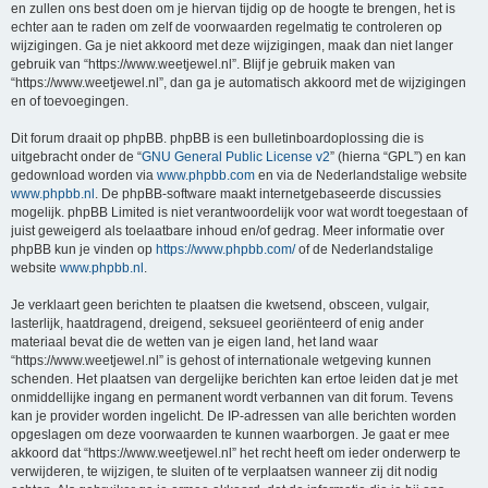
en zullen ons best doen om je hiervan tijdig op de hoogte te brengen, het is
echter aan te raden om zelf de voorwaarden regelmatig te controleren op
wijzigingen. Ga je niet akkoord met deze wijzigingen, maak dan niet langer
gebruik van “https://www.weetjewel.nl”. Blijf je gebruik maken van
“https://www.weetjewel.nl”, dan ga je automatisch akkoord met de wijzigingen
en of toevoegingen.
Dit forum draait op phpBB. phpBB is een bulletinboardoplossing die is
uitgebracht onder de “
GNU General Public License v2
” (hierna “GPL”) en kan
gedownload worden via
www.phpbb.com
en via de Nederlandstalige website
www.phpbb.nl
. De phpBB-software maakt internetgebaseerde discussies
mogelijk. phpBB Limited is niet verantwoordelijk voor wat wordt toegestaan of
juist geweigerd als toelaatbare inhoud en/of gedrag. Meer informatie over
phpBB kun je vinden op
https://www.phpbb.com/
of de Nederlandstalige
website
www.phpbb.nl
.
Je verklaart geen berichten te plaatsen die kwetsend, obsceen, vulgair,
lasterlijk, haatdragend, dreigend, seksueel georiënteerd of enig ander
materiaal bevat die de wetten van je eigen land, het land waar
“https://www.weetjewel.nl” is gehost of internationale wetgeving kunnen
schenden. Het plaatsen van dergelijke berichten kan ertoe leiden dat je met
onmiddellijke ingang en permanent wordt verbannen van dit forum. Tevens
kan je provider worden ingelicht. De IP-adressen van alle berichten worden
opgeslagen om deze voorwaarden te kunnen waarborgen. Je gaat er mee
akkoord dat “https://www.weetjewel.nl” het recht heeft om ieder onderwerp te
verwijderen, te wijzigen, te sluiten of te verplaatsen wanneer zij dit nodig